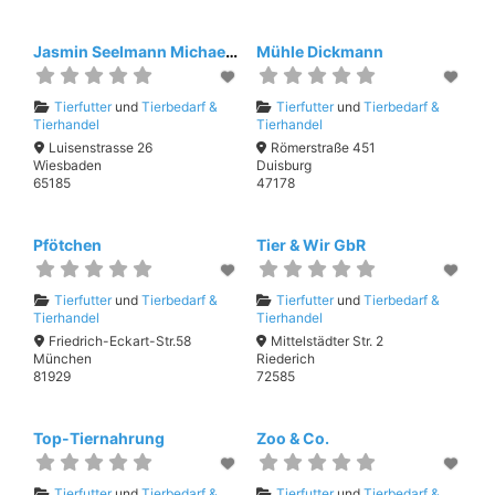
Jasmin Seelmann Michael Barwig
Mühle Dickmann
Tierfutter
und
Tierbedarf &
Tierfutter
und
Tierbedarf &
Tierhandel
Tierhandel
Luisenstrasse 26
Römerstraße 451
Wiesbaden
Duisburg
65185
47178
Pfötchen
Tier & Wir GbR
Tierfutter
und
Tierbedarf &
Tierfutter
und
Tierbedarf &
Tierhandel
Tierhandel
Friedrich-Eckart-Str.58
Mittelstädter Str. 2
München
Riederich
81929
72585
Top-Tiernahrung
Zoo & Co.
Tierfutter
und
Tierbedarf &
Tierfutter
und
Tierbedarf &