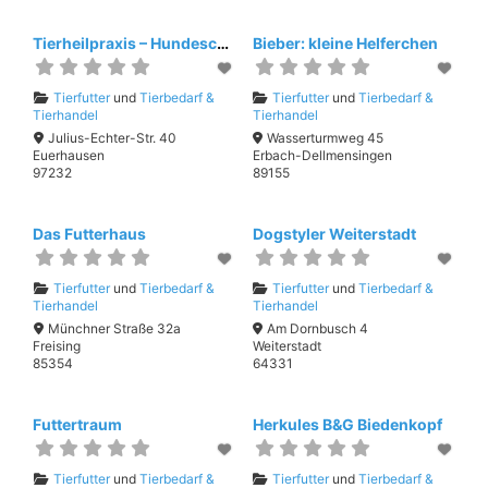
Tierheilpraxis – Hundeschule
Bieber: kleine Helferchen
Tierfutter
und
Tierbedarf &
Tierfutter
und
Tierbedarf &
Tierhandel
Tierhandel
Julius-Echter-Str. 40
Wasserturmweg 45
Euerhausen
Erbach-Dellmensingen
97232
89155
Das Futterhaus
Dogstyler Weiterstadt
Tierfutter
und
Tierbedarf &
Tierfutter
und
Tierbedarf &
Tierhandel
Tierhandel
Münchner Straße 32a
Am Dornbusch 4
Freising
Weiterstadt
85354
64331
Futtertraum
Herkules B&G Biedenkopf
Tierfutter
und
Tierbedarf &
Tierfutter
und
Tierbedarf &