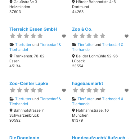
Gaußstraße 3
Hörder Bahnhofstr. 4-6
Holzminden
Dortmund
37603
44263
Tierreich Essen GmbH
Zoo & Co.
Tierfutter
und
Tierbedarf &
Tierfutter
und
Tierbedarf &
Tierhandel
Tierhandel
Frankenstr. 78-82
Bei der Lohmühle 92-96
Essen
Lübeck
45134
23554
Zoo-Center Lapke
hagebaumarkt
Tierfutter
und
Tierbedarf &
Tierfutter
und
Tierbedarf &
Tierhandel
Tierhandel
Bahnhofstrasse 7
Hofmannstraße. 10
Schwarzenbruck
München
90592
81379
Die Dogologin
Hundeaufzucht/ Aufzucht/ Ernährung aus Zauberhand