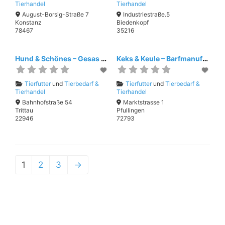
Tierhandel
Tierhandel
August-Borsig-Straße 7
Industriestraße.5
Konstanz
Biedenkopf
78467
35216
Hund & Schönes – Gesas Hundeschule
Keks & Keule – Barfmanufaktur
Tierfutter
und
Tierbedarf &
Tierfutter
und
Tierbedarf &
Tierhandel
Tierhandel
Bahnhofstraße 54
Marktstrasse 1
Trittau
Pfullingen
22946
72793
1
2
3
→