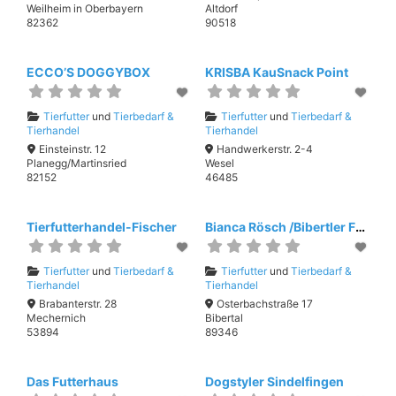
Weilheim in Oberbayern
Altdorf
82362
90518
ECCO’S DOGGYBOX
KRISBA KauSnack Point
Tierfutter
und
Tierbedarf &
Tierfutter
und
Tierbedarf &
Tierhandel
Tierhandel
Einsteinstr. 12
Handwerkerstr. 2-4
Planegg/Martinsried
Wesel
82152
46485
Tierfutterhandel-Fischer
Bianca Rösch /Bibertler Futterscheune
Tierfutter
und
Tierbedarf &
Tierfutter
und
Tierbedarf &
Tierhandel
Tierhandel
Brabanterstr. 28
Osterbachstraße 17
Mechernich
Bibertal
53894
89346
Das Futterhaus
Dogstyler Sindelfingen