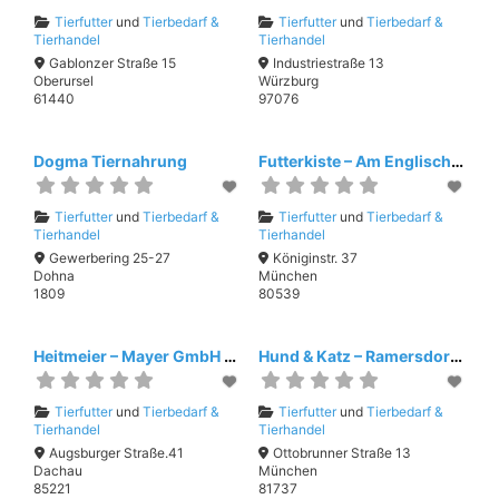
Tierfutter
und
Tierbedarf &
Tierfutter
und
Tierbedarf &
Tierhandel
Tierhandel
Gablonzer Straße 15
Industriestraße 13
Oberursel
Würzburg
61440
97076
Dogma Tiernahrung
Futterkiste – Am Englischen Garten
Tierfutter
und
Tierbedarf &
Tierfutter
und
Tierbedarf &
Tierhandel
Tierhandel
Gewerbering 25-27
Königinstr. 37
Dohna
München
1809
80539
Heitmeier – Mayer GmbH & Co. KG
Hund & Katz – Ramersdorfer Tierbedarf
Tierfutter
und
Tierbedarf &
Tierfutter
und
Tierbedarf &
Tierhandel
Tierhandel
Augsburger Straße.41
Ottobrunner Straße 13
Dachau
München
85221
81737