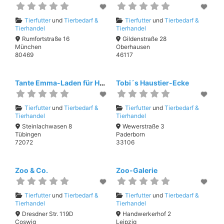
Tierfutter
und
Tierbedarf &
Tierfutter
und
Tierbedarf &
Tierhandel
Tierhandel
Rumfortstraße 16
Gildenstraße 28
München
Oberhausen
80469
46117
Tante Emma-Laden für Hund, Katz & Co.
Tobi´s Haustier-Ecke
Tierfutter
und
Tierbedarf &
Tierfutter
und
Tierbedarf &
Tierhandel
Tierhandel
Steinlachwasen 8
Wewerstraße 3
Tübingen
Paderborn
72072
33106
Zoo & Co.
Zoo-Galerie
Tierfutter
und
Tierbedarf &
Tierfutter
und
Tierbedarf &
Tierhandel
Tierhandel
Dresdner Str. 119D
Handwerkerhof 2
Coswig
Leipzig