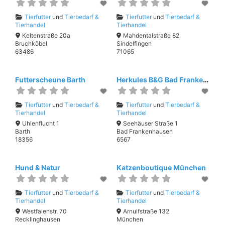
Tierfutter
und
Tierbedarf &
Tierfutter
und
Tierbedarf &
Tierhandel
Tierhandel
Keltenstraße 20a
Mahdentalstraße 82
Bruchköbel
Sindelfingen
63486
71065
Futterscheune Barth
Herkules B&G Bad Frankenhausen
Tierfutter
und
Tierbedarf &
Tierfutter
und
Tierbedarf &
Tierhandel
Tierhandel
Uhlenflucht 1
Seehäuser Straße 1
Barth
Bad Frankenhausen
18356
6567
Hund & Natur
Katzenboutique München
Tierfutter
und
Tierbedarf &
Tierfutter
und
Tierbedarf &
Tierhandel
Tierhandel
Westfalenstr. 70
Arnulfstraße 132
Recklinghausen
München