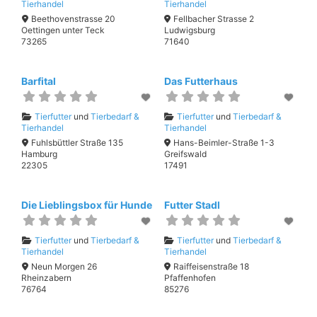
Tierhandel
Tierhandel
Beethovenstrasse 20
Fellbacher Strasse 2
Oettingen unter Teck
Ludwigsburg
73265
71640
Barfital
Das Futterhaus
Tierfutter
und
Tierbedarf &
Tierfutter
und
Tierbedarf &
Tierhandel
Tierhandel
Fuhlsbüttler Straße 135
Hans-Beimler-Straße 1-3
Hamburg
Greifswald
22305
17491
Die Lieblingsbox für Hunde
Futter Stadl
Tierfutter
und
Tierbedarf &
Tierfutter
und
Tierbedarf &
Tierhandel
Tierhandel
Neun Morgen 26
Raiffeisenstraße 18
Rheinzabern
Pfaffenhofen
76764
85276