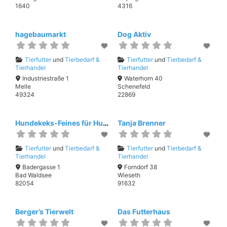
1640
4316
hagebaumarkt
Dog Aktiv
Tierfutter
und
Tierbedarf &
Tierfutter
und
Tierbedarf &
Tierhandel
Tierhandel
Industriestraße 1
Waterhorn 40
Melle
Schenefeld
49324
22869
Hundekeks-Feines für Hund,Hundekeks-Feines für Hund, Katze u. Pferd“
Tanja Brenner
Tierfutter
und
Tierbedarf &
Tierfutter
und
Tierbedarf &
Tierhandel
Tierhandel
Badergasse 1
Forndorf 38
Bad Waldsee
Wieseth
82054
91632
Berger’s Tierwelt
Das Futterhaus