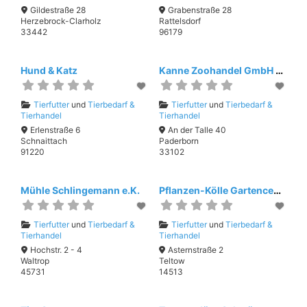
Gildestraße 28
Grabenstraße 28
Herzebrock-Clarholz
Rattelsdorf
33442
96179
Hund & Katz
Kanne Zoohandel GmbH & Co.KG
Tierfutter
und
Tierbedarf &
Tierfutter
und
Tierbedarf &
Tierhandel
Tierhandel
Erlenstraße 6
An der Talle 40
Schnaittach
Paderborn
91220
33102
Mühle Schlingemann e.K.
Pflanzen-Kölle Gartencenter
Tierfutter
und
Tierbedarf &
Tierfutter
und
Tierbedarf &
Tierhandel
Tierhandel
Hochstr. 2 - 4
Asternstraße 2
Waltrop
Teltow
45731
14513