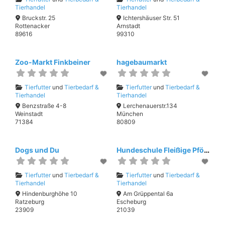
Tierhandel
Tierhandel
Bruckstr. 25
Ichtershäuser Str. 51
Rottenacker
Arnstadt
89616
99310
Zoo-Markt Finkbeiner
hagebaumarkt
Tierfutter
und
Tierbedarf &
Tierfutter
und
Tierbedarf &
Tierhandel
Tierhandel
Benzstraße 4-8
Lerchenauerstr.134
Weinstadt
München
71384
80809
Dogs und Du
Hundeschule Fleißige Pfötchen
Tierfutter
und
Tierbedarf &
Tierfutter
und
Tierbedarf &
Tierhandel
Tierhandel
Hindenburghöhe 10
Am Grüppental 6a
Ratzeburg
Escheburg
23909
21039