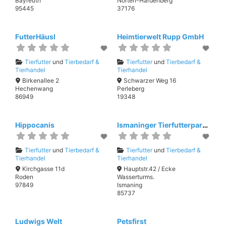
Bayreuth
Nörten-Hardenberg
95445
37176
FutterHäusl
Heimtierwelt Rupp GmbH
Tierfutter
und
Tierbedarf &
Tierfutter
und
Tierbedarf &
Tierhandel
Tierhandel
Birkenallee 2
Schwarzer Weg 16
Hechenwang
Perleberg
86949
19348
Hippocanis
Ismaninger Tierfutterparadies
Tierfutter
und
Tierbedarf &
Tierfutter
und
Tierbedarf &
Tierhandel
Tierhandel
Kirchgasse 11d
Hauptstr.42 / Ecke
Roden
Wasserturms.
97849
Ismaning
85737
Ludwigs Welt
Petsfirst