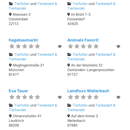
Tierfutter
und
Tierbedarf &
Tierfutter
und
Tierbedarf &
Tierhandel
Tierhandel
Meessen 3
Im Brühl 1-5
Oststeinbek
Düsseldorf
22113
40625
hagebaumarkt
Animals Favorit
Tierfutter
und
Tierbedarf &
Tierfutter
und
Tierbedarf &
Tierhandel
Tierhandel
Meglingerstraße.31
An der Mainleite 22
München
Gemünden-Langenprozelten
81477
97737
Eva Tauer
Landfuxx Weilerbach
Tierfutter
und
Tierbedarf &
Tierfutter
und
Tierbedarf &
Tierhandel
Tierhandel
Otmannshofen 41
Auf dem Immel 3
Leutkirch
Weilerbach
88299
67685