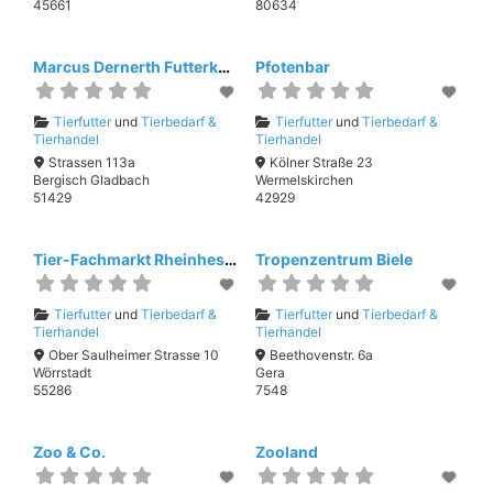
45661
80634
Marcus Dernerth Futterkonzept
Pfotenbar
Tierfutter
und
Tierbedarf &
Tierfutter
und
Tierbedarf &
Tierhandel
Tierhandel
Strassen 113a
Kölner Straße 23
Bergisch Gladbach
Wermelskirchen
51429
42929
Tier-Fachmarkt Rheinhessen
Tropenzentrum Biele
Tierfutter
und
Tierbedarf &
Tierfutter
und
Tierbedarf &
Tierhandel
Tierhandel
Ober Saulheimer Strasse 10
Beethovenstr. 6a
Wörrstadt
Gera
55286
7548
Zoo & Co.
Zooland