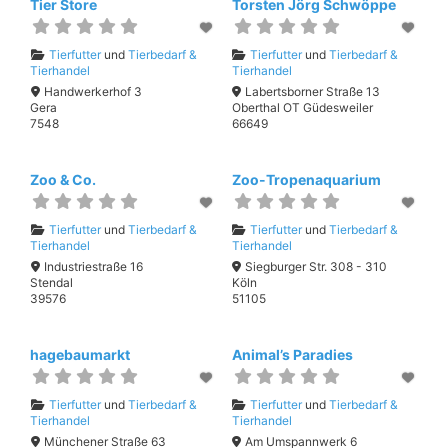
Tier Store
Torsten Jörg Schwöppe
Tierfutter
und
Tierbedarf &
Tierfutter
und
Tierbedarf &
Tierhandel
Tierhandel
Handwerkerhof 3
Labertsborner Straße 13
Gera
Oberthal OT Güdesweiler
7548
66649
Zoo & Co.
Zoo-Tropenaquarium
Tierfutter
und
Tierbedarf &
Tierfutter
und
Tierbedarf &
Tierhandel
Tierhandel
Industriestraße 16
Siegburger Str. 308 - 310
Stendal
Köln
39576
51105
hagebaumarkt
Animal’s Paradies
Tierfutter
und
Tierbedarf &
Tierfutter
und
Tierbedarf &
Tierhandel
Tierhandel
Münchener Straße 63
Am Umspannwerk 6