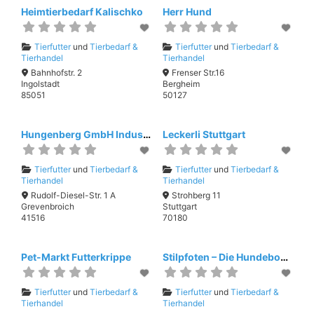
Heimtierbedarf Kalischko
Herr Hund
Tierfutter
und
Tierbedarf &
Tierfutter
und
Tierbedarf &
Tierhandel
Tierhandel
Bahnhofstr. 2
Frenser Str.16
Ingolstadt
Bergheim
85051
50127
Hungenberg GmbH Industrieg. Wevelinghoven
Leckerli Stuttgart
Tierfutter
und
Tierbedarf &
Tierfutter
und
Tierbedarf &
Tierhandel
Tierhandel
Rudolf-Diesel-Str. 1 A
Strohberg 11
Grevenbroich
Stuttgart
41516
70180
Pet-Markt Futterkrippe
Stilpfoten – Die Hundeboutique
Tierfutter
und
Tierbedarf &
Tierfutter
und
Tierbedarf &
Tierhandel
Tierhandel