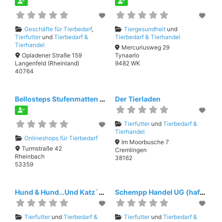
Geschäfte für Tierbedarf
,
Tiergesundheit
und
Tierfutter
und
Tierbedarf &
Tierbedarf & Tierhandel
Tierhandel
Mercuriusweg 29
Opladener Straße 159
Tynaarlo
Langenfeld (Rheinland)
9482 WK
40764
Bellosteps Stufenmatten für Hunde
Der Tierladen
Tierfutter
und
Tierbedarf &
Tierhandel
Onlineshops für Tierbedarf
Im Moorbusche 7
Turmstraße 42
Cremlingen
Rheinbach
38162
53359
Hund & Hund…Und Katz`natürlich auch
Schempp Handel UG (haftungsbeschränkt)
Tierfutter
und
Tierbedarf &
Tierfutter
und
Tierbedarf &