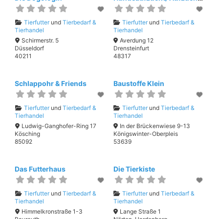
Tierfutter
und
Tierbedarf &
Tierfutter
und
Tierbedarf &
Tierhandel
Tierhandel
Schirmerstr. 5
Averdung 12
Düsseldorf
Drensteinfurt
40211
48317
Schlappohr & Friends
Baustoffe Klein
Tierfutter
und
Tierbedarf &
Tierfutter
und
Tierbedarf &
Tierhandel
Tierhandel
Ludwig-Ganghofer-Ring 17
In der Brückenwiese 9-13
Kösching
Königswinter-Oberpleis
85092
53639
Das Futterhaus
Die Tierkiste
Tierfutter
und
Tierbedarf &
Tierfutter
und
Tierbedarf &
Tierhandel
Tierhandel
Himmelkronstraße 1-3
Lange Straße 1