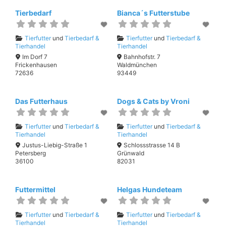
Tierbedarf
Bianca´s Futterstube
Tierfutter
und
Tierbedarf &
Tierfutter
und
Tierbedarf &
Tierhandel
Tierhandel
Im Dorf 7
Bahnhofstr. 7
Frickenhausen
Waldmünchen
72636
93449
Das Futterhaus
Dogs & Cats by Vroni
Tierfutter
und
Tierbedarf &
Tierfutter
und
Tierbedarf &
Tierhandel
Tierhandel
Justus-Liebig-Straße 1
Schlossstrasse 14 B
Petersberg
Grünwald
36100
82031
Futtermittel
Helgas Hundeteam
Tierfutter
und
Tierbedarf &
Tierfutter
und
Tierbedarf &
Tierhandel
Tierhandel