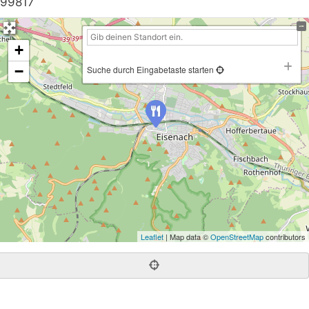
99817
+
−
Suche durch Eingabetaste starten
Leaflet
| Map data ©
OpenStreetMap
contributors