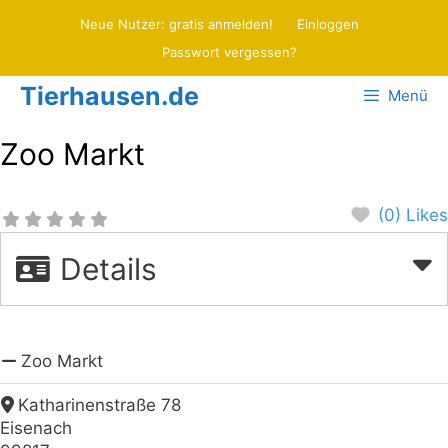
Zum
Neue Nutzer: gratis anmelden!
Einloggen
Inhalt
Passwort vergessen?
springen
Tierhausen.de
Menü
Zoo Markt
(0) Likes
Details
Zoo Markt
Katharinenstraße 78
Eisenach