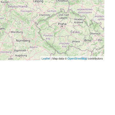
Leaflet
| Map data ©
OpenStreetMap
contributors