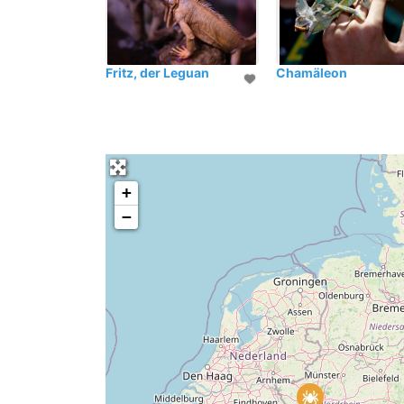
Fritz, der Leguan
Chamäleon
+
−