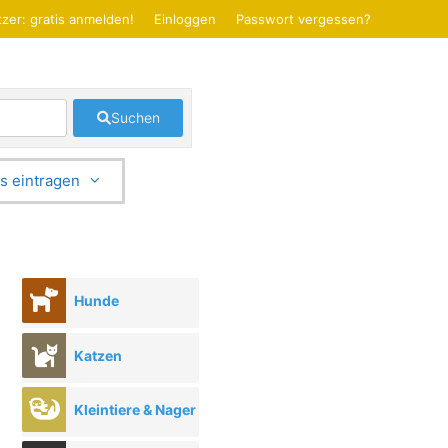
zer: gratis anmelden!
Einloggen
Passwort vergessen?
Suchen
s eintragen
Hunde
Katzen
Kleintiere & Nager