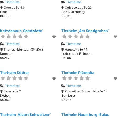
Tierheime
Tierheime
Ottostraße 48
Oebleserstraße 23
Halle
Bad Dürrenberg
06130
06231
Katzenhaus ‚Samtpfote‘
Tierheim ‚Am Sandgraben‘
Tierheime
Tierheime
Thomas-Müntzer-Straße 8
Hauptstraße 141
Krumpa
Lutherstadt Eisleben
06242
06295
Tierheim Köthen
Tierheim Plömnitz
Tierheime
Tierheime
Fasanerie 2
Plömnitzer Schachtstraße 20
Köthen
Bernburg
06366
06406
Tierheim ‚Albert Schweitzer‘
Tierheim Naumburg-Eulau