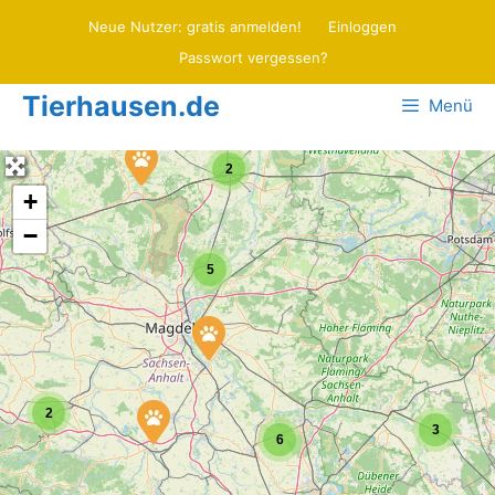
Zum
Neue Nutzer: gratis anmelden!
Einloggen
Inhalt
Passwort vergessen?
springen
Tierhausen.de
Menü
2
+
−
5
2
3
6