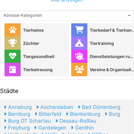
Adresse-Kategorien
Tierheime
Tierbedarf & Tie
Züchter
Tiertraining
Tiergesundheit
Dienstleistungen rund ums Tier
Tierbetreuung
Vereine & Organisat
Städte
Annaburg
Aschersleben
Bad Dürrenberg
Bernburg
Bitterfeld
Blankenburg
Burg
Burg OT Schartau
Dessau-Roßlau
Freyburg
Gardelegen
Genthin