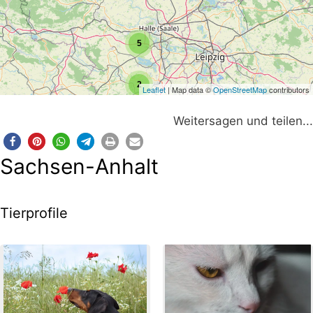
5
2
Leaflet
| Map data ©
OpenStreetMap
contributors
Weitersagen und teilen...
Sachsen-Anhalt
Tierprofile