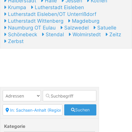
Halberstadt
Halle
Jessen
Köthen
Krumpa
Lutherstadt Eisleben
Lutherstadt Eisleben/OT Unterrißdorf
Lutherstadt Wittenberg
Magdeburg
Naumburg OT Eulau
Salzwedel
Satuelle
Schönebeck
Stendal
Wolmirstedt
Zeitz
Zerbst
Suchen
Kategorie