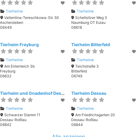
Tierheime
Tierheime
Valtentina-Tereschkowa-Str. 50
Schellsitzer Weg 3
Aschersleben
Naumburg OT Eulau
06449
06618
Tierheim Freyburg
Tierheim Bitterfeld
Tierheime
Tierheime
Am Ententeich 3b
Teichstraße 3
Freyburg
Bitterfeld
06632
06749
Tierheim und Gnadenhof Dessau Begegnungsstätte Mensch-Tier-Natur
Tierheim Dessau
Tierheime
Tierheime
Schwarzer Stamm 11
Am Friedrichsgarten 20
Dessau-Roßlau
Dessau-Roßlau
06842
06844
Alle anzeigen