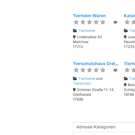
Tierheim Waren
Tierheime
Tie
Lindenallee 42
User
Malchow
Neustr
17213
17235
Tierschutzhaus Greifswald
Tierh
Tierheime
und
Tie
Tierschutz
Birk
Grimmer Straße 11-14
Schla
Greifswald
18196
17489
Adresse-Kategorien