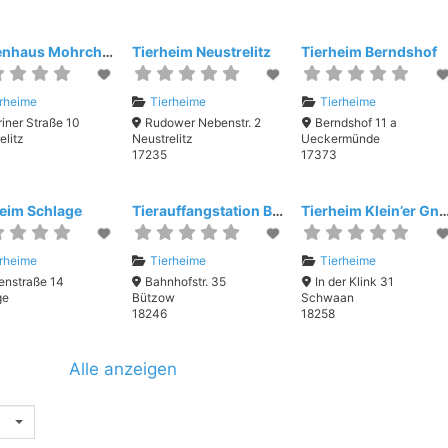
Katzenhaus Mohrchen e.V.
Tierheim Neustrelitz
Tierheim Berndshof
rheime
Tierheime
Tierheime
iner Straße 10
Rudower Nebenstr. 2
Berndshof 11 a
elitz
Neustrelitz
Ueckermünde
17235
17373
eim Schlage
Tierauffangstation Bützow
Tierheim Klein’er Gnadenhof/
rheime
Tierheime
Tierheime
enstraße 14
Bahnhofstr. 35
In der Klink 31
ge
Bützow
Schwaan
18246
18258
Alle anzeigen