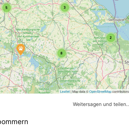
3
5
2
8
Leaflet
| Map data ©
OpenStreetMap
contributors
Weitersagen und teilen..
rpommern