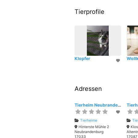
Tierprofile
Klopfer
Woll
Adressen
Tierheim Neubrandenburg
Tierheime
Tie
Hinterste Mühle 2
Klos
Neubrandenburg
Altent
17033
17087