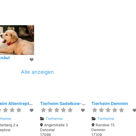
knäul
Alle anzeigen
Tierheim Altentreptow
Tierheim Sadelkow-Gnadenhof Sonnenschein
Tierheim Demmin
rheime
Tierheime
Tierheime
terberg 2 a
Angerstraße 3
Randow 15
reptow
Datzetal
Demmin
17099
17109