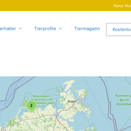
Neue Nut
erhalter
Tierprofile
Tiermagazin
Kostenlo
2