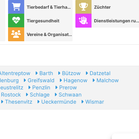
Tierbedarf & Tierhandel
Züchter
Tiergesundheit
Dienstleistungen rund ums Ti
Vereine & Organisationen
ltentreptow
Barth
Bützow
Datzetal
lenburg
Greifswald
Hagenow
Malchow
ustrelitz
Penzlin
Prerow
Rostock
Schlage
Schwaan
Thesenvitz
Ueckermünde
Wismar