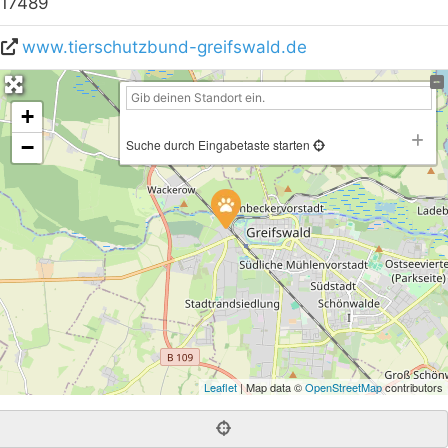
17489
www.tierschutzbund-greifswald.de
+
−
Suche durch Eingabetaste starten
Leaflet
| Map data ©
OpenStreetMap
contributors