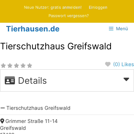
Zum
Neue Nutzer: gratis anmelden!
Einloggen
Inhalt
Passwort vergessen?
springen
Tierhausen.de
Menü
Tierschutzhaus Greifswald
(0) Likes
Details
Tierschutzhaus Greifswald
Grimmer Straße 11-14
Greifswald