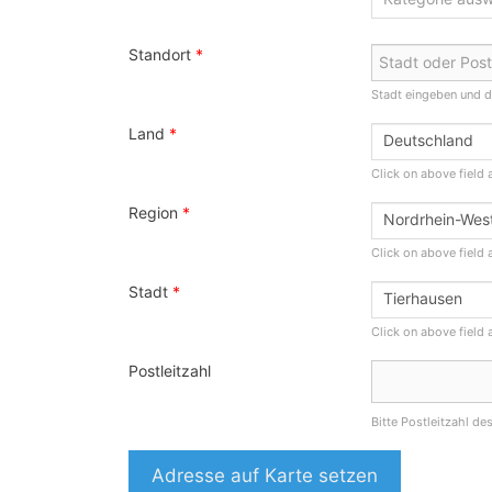
Standort
*
Stadt eingeben und d
Land
*
Deutschland
Click on above field an
Region
*
Nordrhein-West
Click on above field a
Stadt
*
Tierhausen
Click on above field a
Postleitzahl
Bitte Postleitzahl de