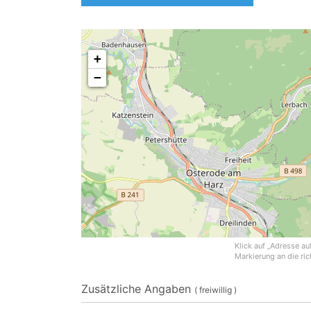
+
−
Keine Einträge gefunden
Klick auf „Adresse a
Markierung an die ric
Leider wurden keine Einträge gefunden. Bitte ändere deine S
Zusätzliche Angaben
( freiwillig )