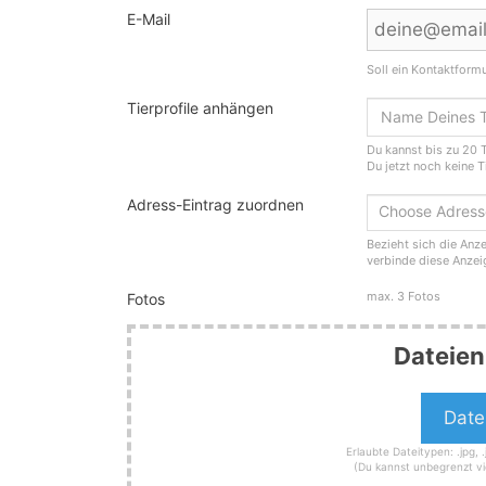
E-Mail
Soll ein Kontaktform
Tierprofile anhängen
Du kannst bis zu 20 T
Du jetzt noch keine T
Adress-Eintrag zuordnen
Choose Adres
Bezieht sich die Anze
verbinde diese Anzei
max. 3 Fotos
Fotos
Dateien
Erlaubte Dateitypen: .jpg, .j
(Du kannst unbegrenzt vi