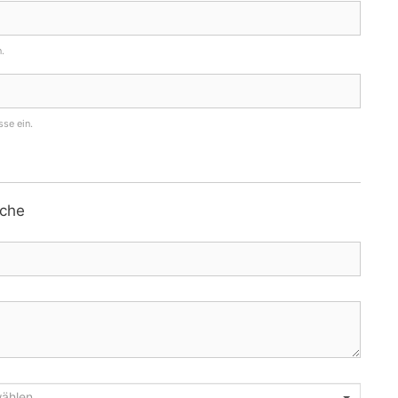
.
sse ein.
che
wählen