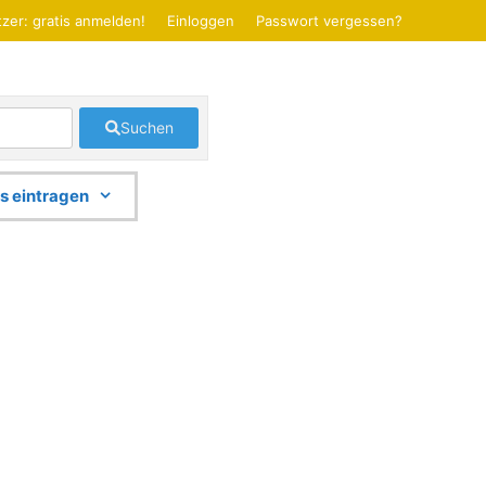
zer: gratis anmelden!
Einloggen
Passwort vergessen?
Suchen
s eintragen