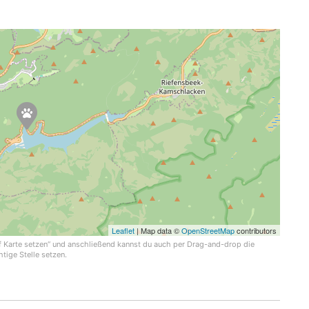
Leaflet
| Map data ©
OpenStreetMap
contributors
uf Karte setzen“ und anschließend kannst du auch per Drag-and-drop die
htige Stelle setzen.
uchkriterien und versuche es erneut.