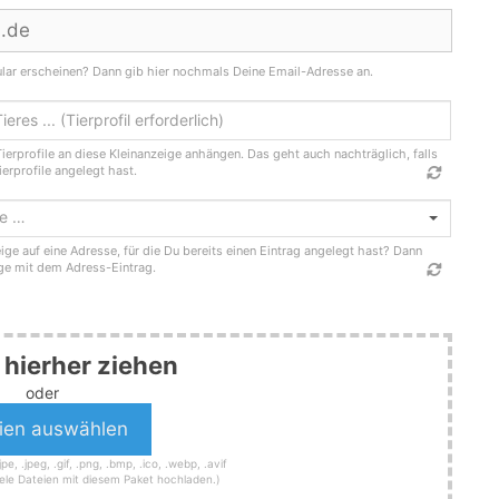
ular erscheinen? Dann gib hier nochmals Deine Email-Adresse an.
ierprofile an diese Kleinanzeige anhängen. Das geht auch nachträglich, falls
ierprofile angelegt hast.
se …
ige auf eine Adresse, für die Du bereits einen Eintrag angelegt hast? Dann
ge mit dem Adress-Eintrag.
 hierher ziehen
oder
pe, .jpeg, .gif, .png, .bmp, .ico, .webp, .avif
ele Dateien mit diesem Paket hochladen.)