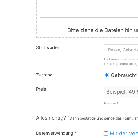
Bitte ziehe die Dateien hin 
Stichwörter
Es können mehrere Be
("Enter") selbst anleg
Zustand
Gebraucht
Preis
Preis in €
Alles richtig?
( Dann bestätige und sende das Formular a
Datenverwendung
*
Mit der Ve