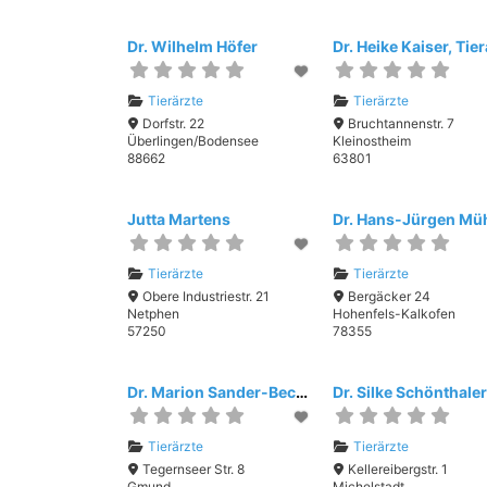
Dr. Wilhelm Höfer
Tierärzte
Tierärzte
Dorfstr. 22
Bruchtannenstr. 7
Überlingen/Bodensee
Kleinostheim
88662
63801
Jutta Martens
Tierärzte
Tierärzte
Obere Industriestr. 21
Bergäcker 24
Netphen
Hohenfels-Kalkofen
57250
78355
Dr. Marion Sander-Becker, Sander-Becker GmbH
Dr. Silke Schönthale
Tierärzte
Tierärzte
Tegernseer Str. 8
Kellereibergstr. 1
Gmund
Michelstadt