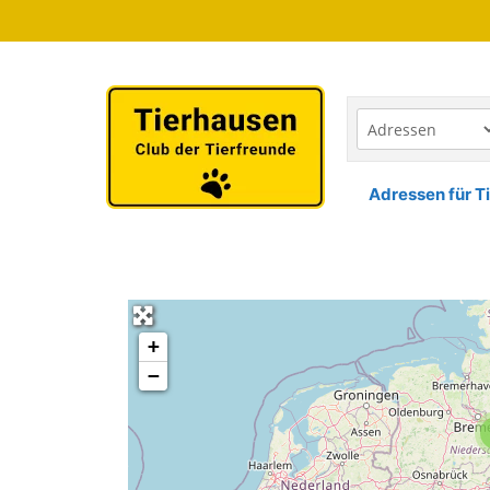
Zum
Inhalt
springen
Adressen für Ti
+
−