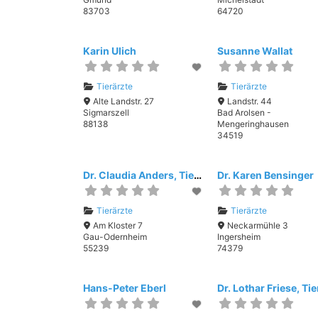
83703
64720
Karin Ulich
Susanne Wallat
Tierärzte
Tierärzte
Alte Landstr. 27
Landstr. 44
Sigmarszell
Bad Arolsen -
88138
Mengeringhausen
34519
Dr. Claudia Anders, Tierarztpraxis
Dr. Karen Bensinger
Tierärzte
Tierärzte
Am Kloster 7
Neckarmühle 3
Gau-Odernheim
Ingersheim
55239
74379
Hans-Peter Eberl