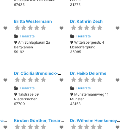
67435
31275
Britta Westermann
Dr. Kathrin Zech
Tierärzte
Tierärzte
Am Schlagbaum 2a
Wittelsbergerstr. 4
Bergkamen
Ebsdorfergrund
59192
35085
Dr. Cäcilia Brendieck-Worm
Dr. Heiko Delorme
Tierärzte
Tierärzte
Talstraße 59
Münstermannweg 11
Niederkirchen
Münster
67700
48153
Dr. Lothar Friese, Tierärztliche Akupunkturpraxis
Kirsten Günther, Tierärztliche Praxis
Dr. Wilhelm Hemkemeyer