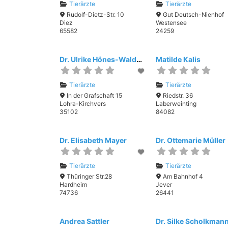
Tierärzte
Tierärzte
Rudolf-Dietz-Str. 10
Gut Deutsch-Nienhof
Diez
Westensee
65582
24259
Dr. Ulrike Hönes-Waldschmidt
Matilde Kalis
Tierärzte
Tierärzte
In der Grafschaft 15
Riedstr. 36
Lohra-Kirchvers
Laberweinting
35102
84082
Dr. Elisabeth Mayer
Dr. Ottemarie Müller
Tierärzte
Tierärzte
Thüringer Str.28
Am Bahnhof 4
Hardheim
Jever
74736
26441
Andrea Sattler
Dr. Silke Scholkman