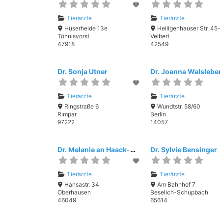
Tierärzte
Tierärzte
Hüserheide 13e
Heiligenhauser Str. 45
Tönnisvorst
Velbert
47918
42549
Dr. Sonja Utner
Tierärzte
Tierärzte
Ringstraße 6
Wundtstr. 58/60
Rimpar
Berlin
97222
14057
Dr. Melanie an Haack-Wilson, Tierarztpraxis Katzenfinca
Dr. Sylvie Bensinger
Tierärzte
Tierärzte
Hansastr. 34
Am Bahnhof 7
Oberhausen
Beselich-Schupbach
46049
65614