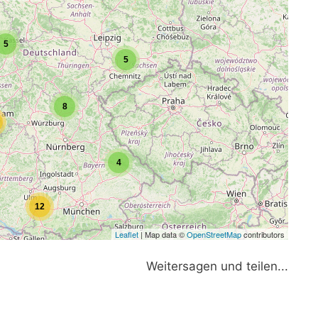
5
5
8
4
12
Leaflet
| Map data ©
OpenStreetMap
contributors
Weitersagen und teilen...