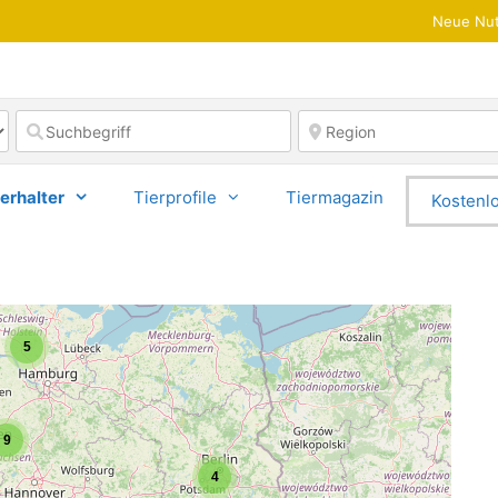
Neue Nut
erhalter
Tierprofile
Tiermagazin
Kostenlo
5
9
4