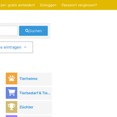
zer: gratis anmelden!
Einloggen
Passwort vergessen?
Suchen
s eintragen
Tierheime
Tierbedarf & Tierhandel
Züchter