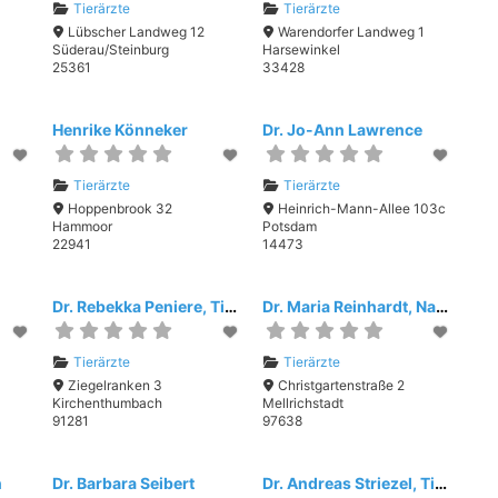
Tierärzte
Tierärzte
Lübscher Landweg 12
Warendorfer Landweg 1
Süderau/Steinburg
Harsewinkel
25361
33428
Henrike Könneker
Dr. Jo-Ann Lawrence
Tierärzte
Tierärzte
Hoppenbrook 32
Heinrich-Mann-Allee 103c
Hammoor
Potsdam
22941
14473
Dr. Rebekka Peniere, Tierarztpraxis Dr. Peniere
Dr. Maria Reinhardt, Naturheilpraxis für Mensch und Tier
Tierärzte
Tierärzte
Ziegelranken 3
Christgartenstraße 2
Kirchenthumbach
Mellrichstadt
91281
97638
n
Dr. Barbara Seibert
Dr. Andreas Striezel, Tierärztliche Gemeinschaftspraxis