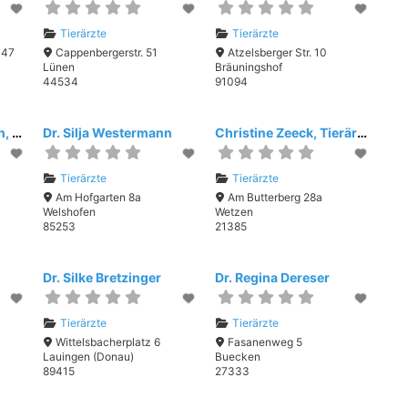
Tierärzte
Tierärzte
-47
Cappenbergerstr. 51
Atzelsberger Str. 10
Lünen
Bräuningshof
44534
91094
Dr. Joanna Walsleben, Tierarztpraxis für Chiropraktik, Physiotherapie
Dr. Silja Westermann
Christine Zeeck, Tierärztliche Physiotherapiepraxis Kleintiere
Tierärzte
Tierärzte
Am Hofgarten 8a
Am Butterberg 28a
Welshofen
Wetzen
85253
21385
Dr. Silke Bretzinger
Dr. Regina Dereser
Tierärzte
Tierärzte
Wittelsbacherplatz 6
Fasanenweg 5
Lauingen (Donau)
Buecken
89415
27333