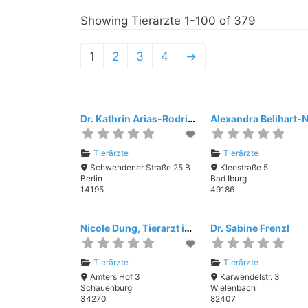
Showing Tierärzte 1-100 of 379
1
2
3
4
→
Dr. Kathrin Arias-Rodriguez, Tierärztliche Praxis für Akupunktur
Tierärzte
Tierärzte
Schwendener Straße 25 B
Kleestraße 5
Berlin
Bad Iburg
14195
49186
Nicole Dung, Tierarzt im Elgerhaus
Dr. Sabine Frenzl
Tierärzte
Tierärzte
Amters Hof 3
Karwendelstr. 3
Schauenburg
Wielenbach
34270
82407