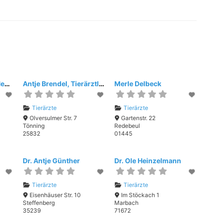
Alexandra Belihart-Neufeld
Antje Brendel, Tierärztliche Praxis
Merle Delbeck
Tierärzte
Tierärzte
Olversulmer Str. 7
Gartenstr. 22
Tönning
Redebeul
25832
01445
Dr. Antje Günther
Dr. Ole Heinzelmann
Tierärzte
Tierärzte
Eisenhäuser Str. 10
Im Stöckach 1
Steffenberg
Marbach
35239
71672