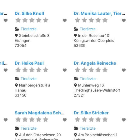
Dr. Heike Kaiser, Tierarztpraxis Kleinostheim
Dr. Silke Knoll
Dr. Monika Lauter, Tierärztliche Gemeinschaftspraxis Dr. Lauter & Merner
Tierärzte
Tierärzte
Steinbeisstraße 8
In der Rosenau 10
Eislingen
Königswinter Oberpleis
73054
53639
Dr. Hans-Jürgen Mühling
Dr. Heike Paul
Dr. Angela Reinecke
Tierärzte
Tierärzte
Nürnbergerstr. 4 a
Mühlenweg 16
Hanau
Thedinghausen-Wulmstorf
63450
27321
r
Sarah Magdalena Schwarz
Dr. Silke Stricker
Tierärzte
Tierärzte
Auf den Osterwiesen 20
Am Parkschlösschen 1
Neustadt a.d. Weinstraße
Lehrte