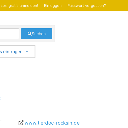
zer: gratis anmelden!
Einloggen
Passwort vergessen?
Suchen
s eintragen
s
www.tierdoc-rocksin.de