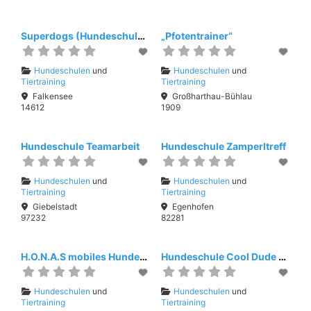
Superdogs (Hundeschule Viola Wiegand)
„Pfotentrainer“
Hundeschulen
und
Hundeschulen
und
Tiertraining
Tiertraining
Falkensee
Großharthau-Bühlau
14612
1909
Hundeschule Teamarbeit
Hundeschule Zamperltreff
Hundeschulen
und
Hundeschulen
und
Tiertraining
Tiertraining
Giebelstadt
Egenhofen
97232
82281
H.O.N.A.S mobiles Hundetraining / Tierbetreuung
Hundeschule Cool Dude > der COOLE HUND
Hundeschulen
und
Hundeschulen
und
Tiertraining
Tiertraining