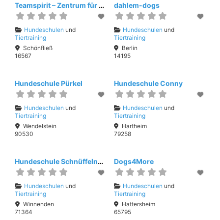
Teamspirit – Zentrum für Mensch und Hund
dahlem-dogs
Hundeschulen
und
Hundeschulen
und
Tiertraining
Tiertraining
Schönfließ
Berlin
16567
14195
Hundeschule Pürkel
Hundeschule Conny
Hundeschulen
und
Hundeschulen
und
Tiertraining
Tiertraining
Wendelstein
Hartheim
90530
79258
Hundeschule Schnüffelnase Iris Marchner
Dogs4More
Hundeschulen
und
Hundeschulen
und
Tiertraining
Tiertraining
Winnenden
Hattersheim
71364
65795