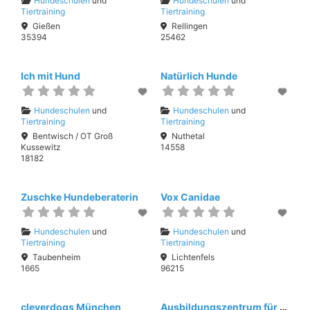
Hundeschulen
und
Hundeschulen
und
Tiertraining
Tiertraining
Gießen
Rellingen
35394
25462
Ich mit Hund
Natürlich Hunde
Hundeschulen
und
Hundeschulen
und
Tiertraining
Tiertraining
Bentwisch / OT Groß
Nuthetal
Kussewitz
14558
18182
Zuschke Hundeberaterin
Vox Canidae
Hundeschulen
und
Hundeschulen
und
Tiertraining
Tiertraining
Taubenheim
Lichtenfels
1665
96215
cleverdogs München
Ausbildungszentrum für helfende Hunde