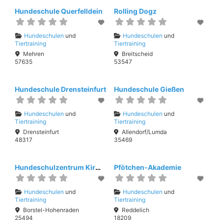
Hundeschule Querfelldein
Rolling Dogz
Hundeschulen
und
Hundeschulen
und
Tiertraining
Tiertraining
Mehren
Breitscheid
57635
53547
Hundeschule Drensteinfurt
Hundeschule Gießen
Hundeschulen
und
Hundeschulen
und
Tiertraining
Tiertraining
Drensteinfurt
Allendorf/Lumda
48317
35469
Hundeschulzentrum Kirmizi
Pfötchen-Akademie
Hundeschulen
und
Hundeschulen
und
Tiertraining
Tiertraining
Borstel-Hohenraden
Reddelich
25494
18209