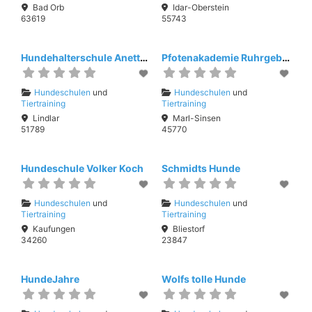
Bad Orb
Idar-Oberstein
63619
55743
Hundehalterschule Anette Knobloch
Pfotenakademie Ruhrgebiet
Hundeschulen
und
Hundeschulen
und
Tiertraining
Tiertraining
Lindlar
Marl-Sinsen
51789
45770
Hundeschule Volker Koch
Schmidts Hunde
Hundeschulen
und
Hundeschulen
und
Tiertraining
Tiertraining
Kaufungen
Bliestorf
34260
23847
HundeJahre
Wolfs tolle Hunde