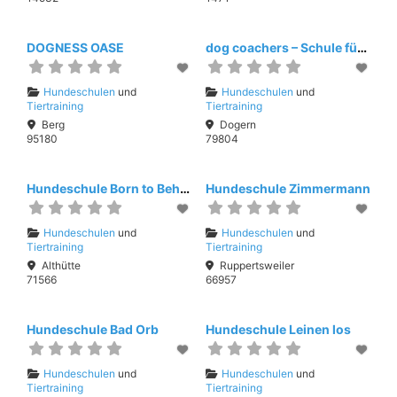
DOGNESS OASE
dog coachers – Schule für Menschen mit Hund
Hundeschulen
und
Hundeschulen
und
Tiertraining
Tiertraining
Berg
Dogern
95180
79804
Hundeschule Born to Behave
Hundeschule Zimmermann
Hundeschulen
und
Hundeschulen
und
Tiertraining
Tiertraining
Althütte
Ruppertsweiler
71566
66957
Hundeschule Bad Orb
Hundeschule Leinen los
Hundeschulen
und
Hundeschulen
und
Tiertraining
Tiertraining