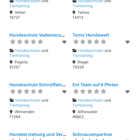
Hundeschulen
und
Hundeschulen
und
Tiertraining
Tiertraining
Velten
Teltow
16727
14513
Hundeschule Vademecum Canis
Toms‘ Hundewelt
Hundeschulen
und
Hundeschulen
und
Tiertraining
Tiertraining
Pegnitz
Riegel
91257
79359
Hundeschule Schnüffelnase Iris Marchner
Ein Team auf 6 Pfoten
Hundeschulen
und
Hundeschulen
und
Tiertraining
Tiertraining
Winnenden
Altforweiler
71364
66802
Hundeerziehung und Verhaltensberatung
Schnauzenpartner