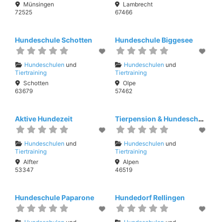
Münsingen
Lambrecht
72525
67466
Hundeschule Schotten
Hundeschule Biggesee
Hundeschulen
und
Hundeschulen
und
Tiertraining
Tiertraining
Schotten
Olpe
63679
57462
Aktive Hundezeit
Tierpension & Hundeschule Villa Animale
Hundeschulen
und
Hundeschulen
und
Tiertraining
Tiertraining
Alfter
Alpen
53347
46519
Hundeschule Paparone
Hundedorf Rellingen