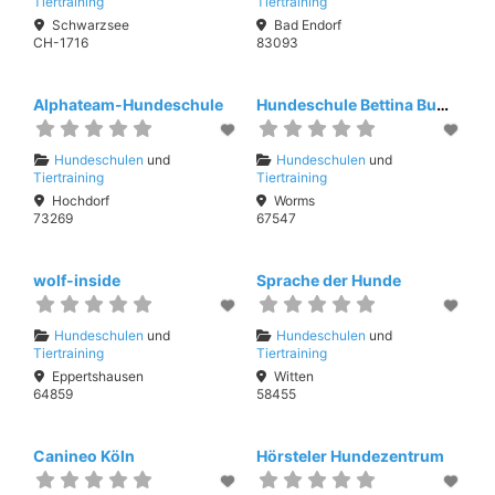
Tiertraining
Tiertraining
Schwarzsee
Bad Endorf
CH-1716
83093
Alphateam-Hundeschule
Hundeschule Bettina Bumb – mit Jagdhunden leben
Hundeschulen
und
Hundeschulen
und
Tiertraining
Tiertraining
Hochdorf
Worms
73269
67547
wolf-inside
Sprache der Hunde
Hundeschulen
und
Hundeschulen
und
Tiertraining
Tiertraining
Eppertshausen
Witten
64859
58455
Canineo Köln
Hörsteler Hundezentrum