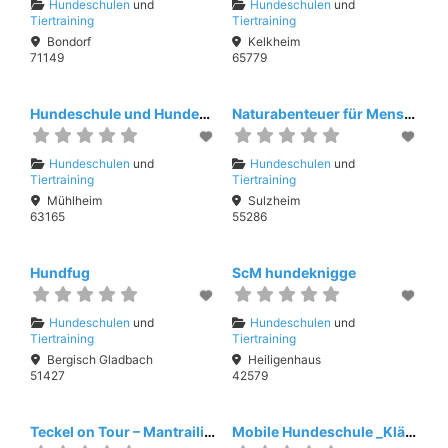
Hundeschulen
und
Hundeschulen
und
Tiertraining
Tiertraining
Bondorf
Kelkheim
71149
65779
Hundeschule und Hundekita 4 Pfoten
Naturabenteuer für Mensch & Hund
Hundeschulen
und
Hundeschulen
und
Tiertraining
Tiertraining
Mühlheim
Sulzheim
63165
55286
Hundfug
ScM hundeknigge
Hundeschulen
und
Hundeschulen
und
Tiertraining
Tiertraining
Bergisch Gladbach
Heiligenhaus
51427
42579
Teckel on Tour – Mantrailing, Scent Detection & mob. Hundeschule
Mobile Hundeschule _Kläff_