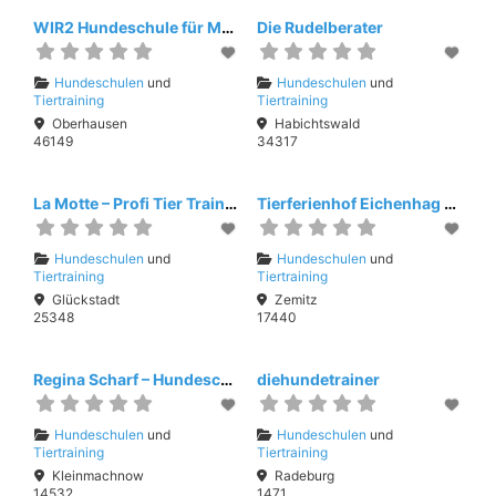
WIR2 Hundeschule für Menschen
Die Rudelberater
Hundeschulen
und
Hundeschulen
und
Tiertraining
Tiertraining
Oberhausen
Habichtswald
46149
34317
La Motte – Profi Tier Training
Tierferienhof Eichenhag Annedörte Köhler
Hundeschulen
und
Hundeschulen
und
Tiertraining
Tiertraining
Glückstadt
Zemitz
25348
17440
Regina Scharf – Hundeschule Kleinmachnow
diehundetrainer
Hundeschulen
und
Hundeschulen
und
Tiertraining
Tiertraining
Kleinmachnow
Radeburg
14532
1471