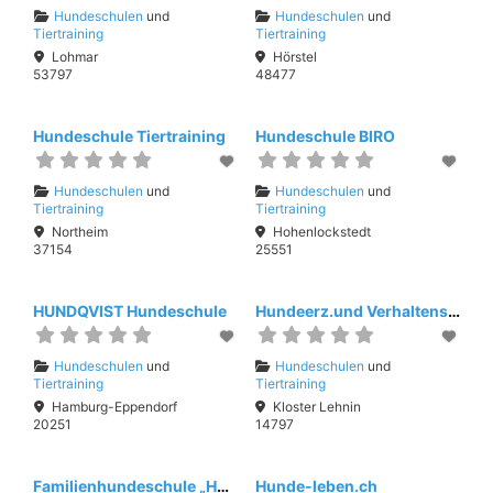
Hundeschulen
und
Hundeschulen
und
Tiertraining
Tiertraining
Lohmar
Hörstel
53797
48477
Hundeschule Tiertraining
Hundeschule BIRO
Hundeschulen
und
Hundeschulen
und
Tiertraining
Tiertraining
Northeim
Hohenlockstedt
37154
25551
HUNDQVIST Hundeschule
Hundeerz.und Verhaltensb. M.Deutschmann
Hundeschulen
und
Hundeschulen
und
Tiertraining
Tiertraining
Hamburg-Eppendorf
Kloster Lehnin
20251
14797
Familienhundeschule „Hunde-Alarm“
Hunde-leben.ch