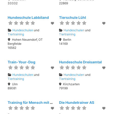
33332
22869
Hundeschule Labbiland
Tierschule Lühl
Hundeschulen
und
Hundeschulen
und
Tiertraining
Tiertraining
Hohen Neuendorf, OT
Berlin
Bergfelde
14169
16562
Train-Your-Dog
Hundeschule Dreisamtal
Hundeschulen
und
Hundeschulen
und
Tiertraining
Tiertraining
Ulm
Kirchzarten
89081
79199
Training für Mensch mit Hund
Die Hundetrainer AS