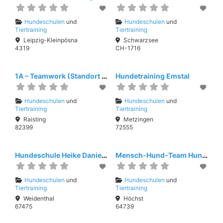
Hundeschulen
und
Hundeschulen
und
Tiertraining
Tiertraining
Leipzig-Kleinpösna
Schwarzsee
4319
CH-1716
1A – Teamwork (Standort Raisting)
Hundetraining Emstal
Hundeschulen
und
Hundeschulen
und
Tiertraining
Tiertraining
Raisting
Metzingen
82399
72555
Hundeschule Heike Daniel – Hundeerziehung und Verhaltensberatung
Mensch-Hund-Team Hundetraining
Hundeschulen
und
Hundeschulen
und
Tiertraining
Tiertraining
Weidenthal
Höchst
67475
64739