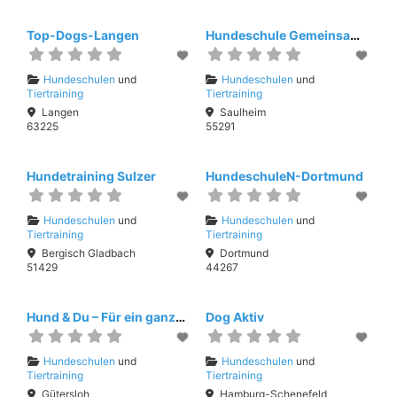
Top-Dogs-Langen
Hundeschule Gemeinsam Voran
Hundeschulen
und
Hundeschulen
und
Tiertraining
Tiertraining
Langen
Saulheim
63225
55291
Hundetraining Sulzer
HundeschuleN-Dortmund
Hundeschulen
und
Hundeschulen
und
Tiertraining
Tiertraining
Bergisch Gladbach
Dortmund
51429
44267
Hund & Du – Für ein ganzes Hundeleben (Ladengeschäft)
Dog Aktiv
Hundeschulen
und
Hundeschulen
und
Tiertraining
Tiertraining
Gütersloh
Hamburg-Schenefeld