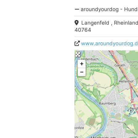
aroundyourdog - Hunde
Langenfeld , Rheinlan
40764
www.aroundyourdog.
+
−