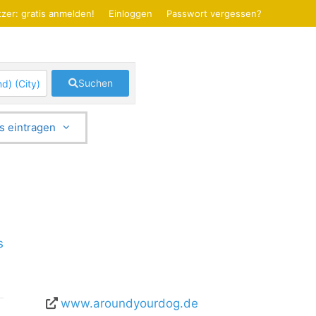
zer: gratis anmelden!
Einloggen
Passwort vergessen?
Suchen
s eintragen
s
www.aroundyourdog.de