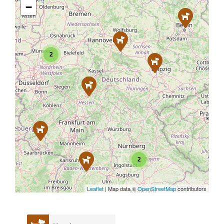
−
2
2
Leaflet
| Map data ©
OpenStreetMap
contributors