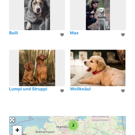
Bulli
Max
Lumpi und Struppi
Wollknäul
2
+