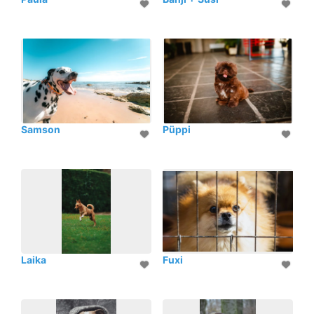
Samson
Püppi
Laika
Fuxi