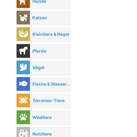
Hunde
Katzen
Kleintiere & Nager
Pferde
Vögel
Fische & Wassertiere
Terrarien-Tiere
Wildtiere
Nutztiere