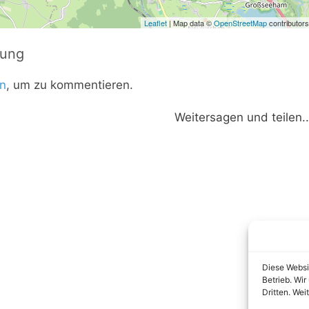
Leaflet
| Map data ©
OpenStreetMap
contributors
tung
n
, um zu kommentieren.
Weitersagen und teilen..
Diese Websi
Betrieb. Wi
Dritten. Wei