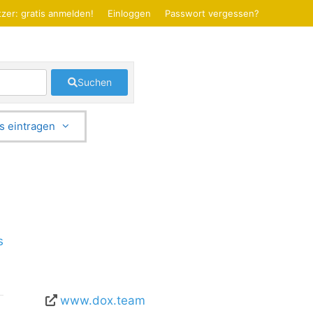
zer: gratis anmelden!
Einloggen
Passwort vergessen?
Suchen
s eintragen
s
www.dox.team