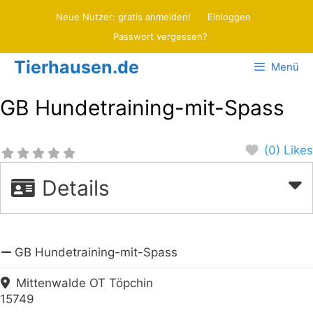
Zum
Neue Nutzer: gratis anmelden!
Einloggen
Inhalt
Passwort vergessen?
springen
Tierhausen.de
Menü
GB Hundetraining-mit-Spass
(0) Likes
Details
GB Hundetraining-mit-Spass
Mittenwalde OT Töpchin
15749