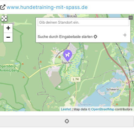
www.hundetraining-mit-spass.de
+
−
Suche durch Eingabetaste starten
Leaflet
| Map data ©
OpenStreetMap
contributors