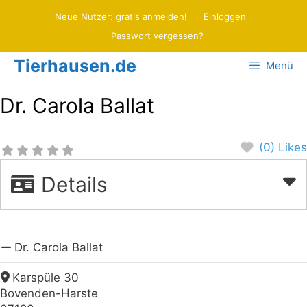
Zum
Neue Nutzer: gratis anmelden!
Einloggen
Inhalt
Passwort vergessen?
springen
Tierhausen.de
Menü
Dr. Carola Ballat
(0) Likes
Details
Dr. Carola Ballat
Karspüle 30
Bovenden-Harste