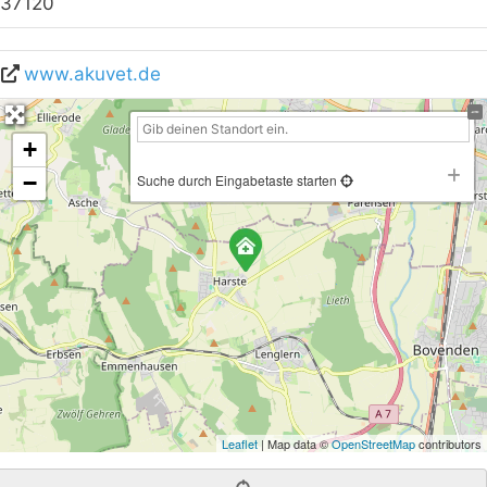
37120
www.akuvet.de
+
−
Suche durch Eingabetaste starten
Leaflet
| Map data ©
OpenStreetMap
contributors