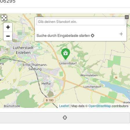
06295
+
−
Suche durch Eingabetaste starten
Leaflet
| Map data ©
OpenStreetMap
contributors