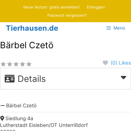
Zum
Neue Nutzer: gratis anmelden!
Einloggen
Inhalt
Passwort vergessen?
springen
Tierhausen.de
Menü
Bärbel Czetö
(0) Likes
Details
Bärbel Czetö
Siedlung 4a
Lutherstadt Eisleben/OT Unterrißdorf