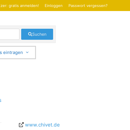
zer: gratis anmelden!
Einloggen
Passwort vergessen?
Suchen
s eintragen
s
www.chivet.de