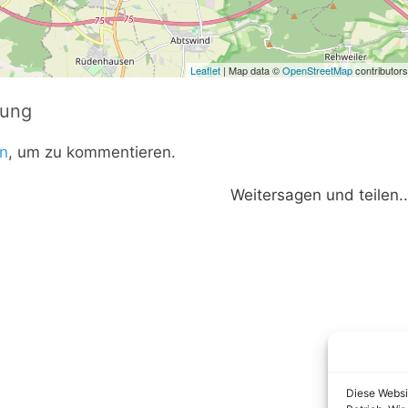
Leaflet
| Map data ©
OpenStreetMap
contributors
tung
n
, um zu kommentieren.
Weitersagen und teilen..
Diese Websi