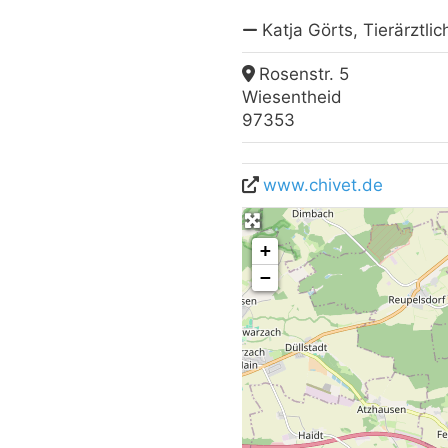
Katja Görts, Tierärztli
Rosenstr. 5
Wiesentheid
97353
www.chivet.de
+
−