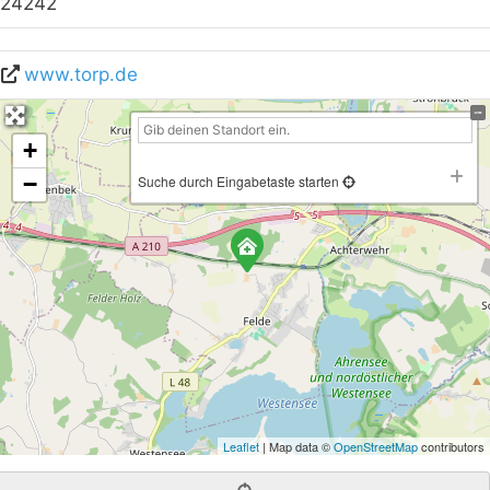
24242
www.torp.de
+
−
Suche durch Eingabetaste starten
Leaflet
| Map data ©
OpenStreetMap
contributors