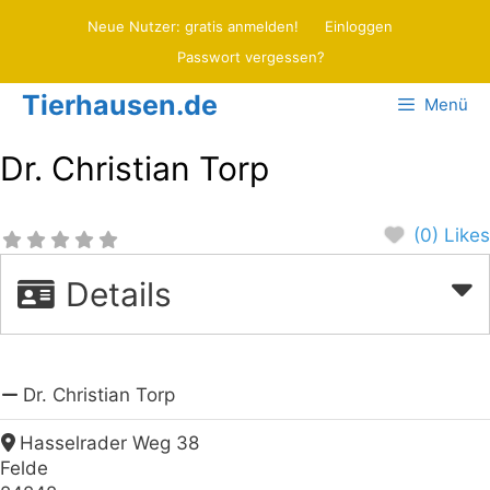
Zum
Neue Nutzer: gratis anmelden!
Einloggen
Inhalt
Passwort vergessen?
springen
Tierhausen.de
Menü
Dr. Christian Torp
(0) Likes
Details
Dr. Christian Torp
Hasselrader Weg 38
Felde