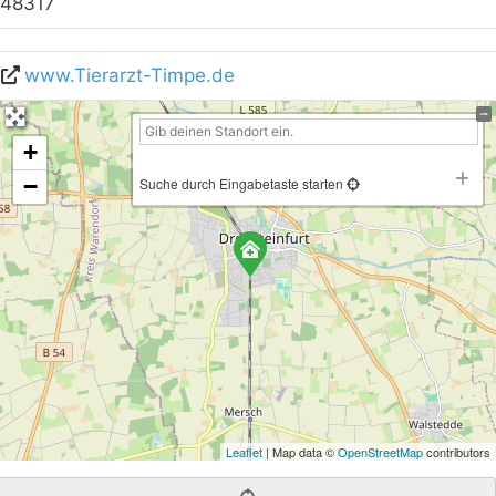
48317
www.Tierarzt-Timpe.de
+
−
Suche durch Eingabetaste starten
Leaflet
| Map data ©
OpenStreetMap
contributors