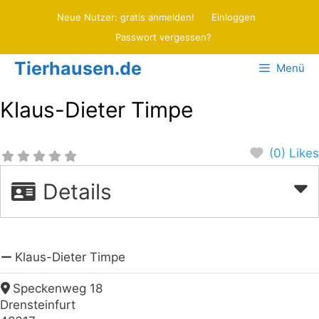
Zum
Neue Nutzer: gratis anmelden!
Einloggen
Inhalt
Passwort vergessen?
springen
Tierhausen.de
Menü
Klaus-Dieter Timpe
(0) Likes
Details
Klaus-Dieter Timpe
Speckenweg 18
Drensteinfurt