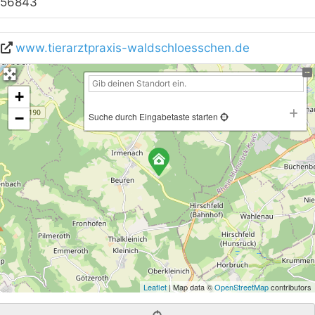
56843
www.tierarztpraxis-waldschloesschen.de
+
−
Suche durch Eingabetaste starten
Leaflet
| Map data ©
OpenStreetMap
contributors