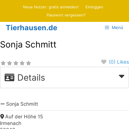
Zum
Neue Nutzer: gratis anmelden!
Einloggen
Inhalt
Passwort vergessen?
springen
Tierhausen.de
Menü
Sonja Schmitt
(0) Likes
Details
Sonja Schmitt
Auf der Höhe 15
Irmenach