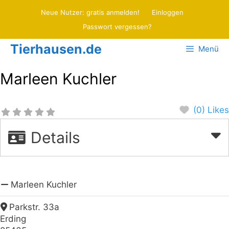
Zum
Neue Nutzer: gratis anmelden!
Einloggen
Inhalt
Passwort vergessen?
springen
Tierhausen.de
Menü
Marleen Kuchler
(0) Likes
Details
Marleen Kuchler
Parkstr. 33a
Erding