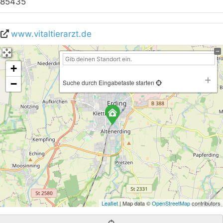
85435
www.vitaltierarzt.de
+
−
Suche durch Eingabetaste starten
Leaflet
| Map data ©
OpenStreetMap
contributors