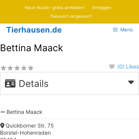
Zum
Neue Nutzer: gratis anmelden!
Einloggen
Inhalt
Passwort vergessen?
springen
Tierhausen.de
Menü
Bettina Maack
(0) Likes
Details
Bettina Maack
Quickborner Str. 75
Borstel-Hohenraden