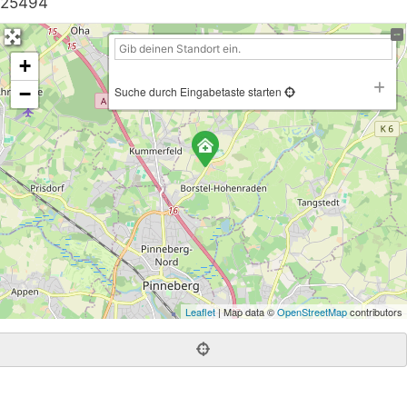
25494
+
−
Suche durch Eingabetaste starten
Leaflet
| Map data ©
OpenStreetMap
contributors