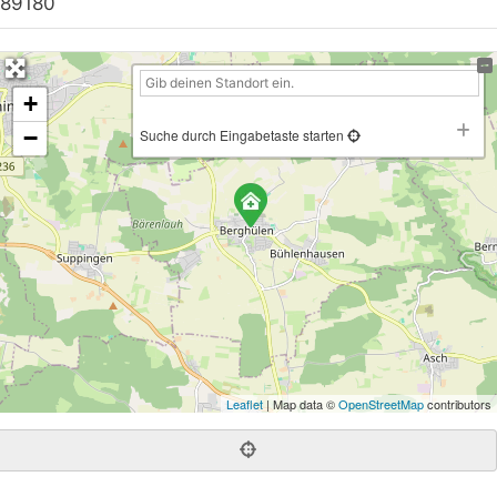
89180
+
−
Suche durch Eingabetaste starten
Leaflet
| Map data ©
OpenStreetMap
contributors