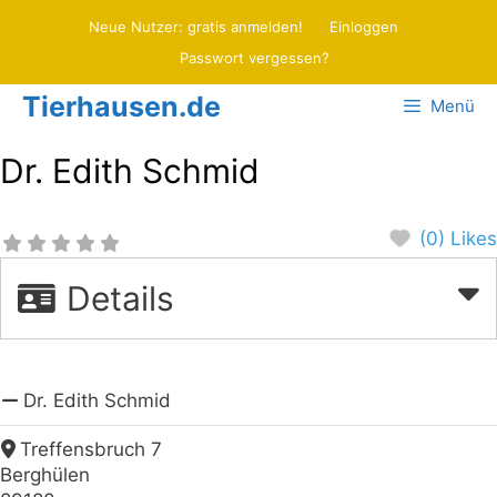
Zum
Neue Nutzer: gratis anmelden!
Einloggen
Inhalt
Passwort vergessen?
springen
Tierhausen.de
Menü
Dr. Edith Schmid
(0) Likes
Details
Dr. Edith Schmid
Treffensbruch 7
Berghülen