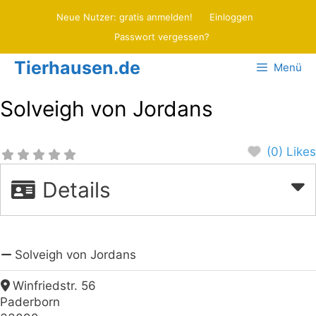
Zum
Neue Nutzer: gratis anmelden!
Einloggen
Inhalt
Passwort vergessen?
springen
Tierhausen.de
Menü
Solveigh von Jordans
(0) Likes
Details
Solveigh von Jordans
Winfriedstr. 56
Paderborn