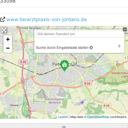
33098
www.tierarztpraxis-von-jordans.de
+
−
Suche durch Eingabetaste starten
Leaflet
| Map data ©
OpenStreetMap
contributors