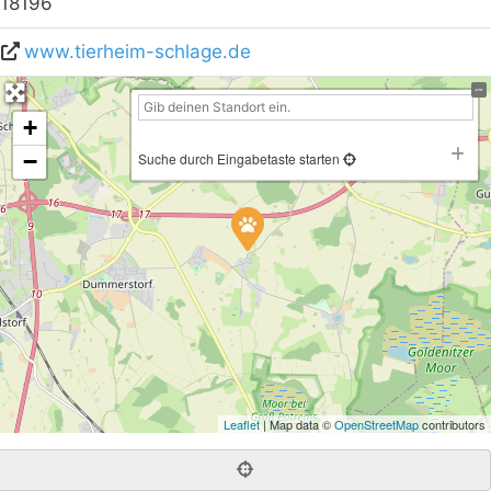
18196
www.tierheim-schlage.de
+
−
Suche durch Eingabetaste starten
Leaflet
| Map data ©
OpenStreetMap
contributors