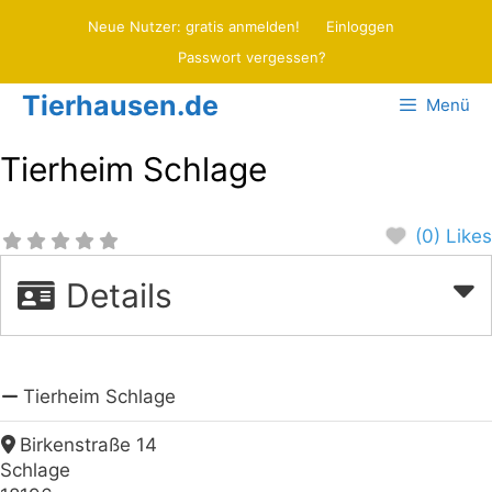
Zum
Neue Nutzer: gratis anmelden!
Einloggen
Inhalt
Passwort vergessen?
springen
Tierhausen.de
Menü
Tierheim Schlage
(0) Likes
Details
Tierheim Schlage
Birkenstraße 14
Schlage