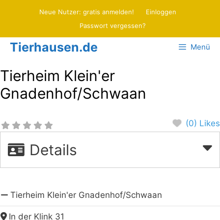
Zum
Neue Nutzer: gratis anmelden!
Einloggen
Inhalt
Passwort vergessen?
springen
Tierhausen.de
Menü
Tierheim Klein'er
Gnadenhof/Schwaan
(0) Likes
Details
Tierheim Klein'er Gnadenhof/Schwaan
In der Klink 31