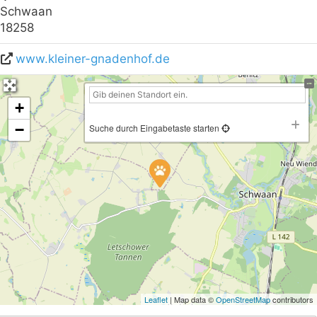
Schwaan
18258
www.kleiner-gnadenhof.de
+
−
Suche durch Eingabetaste starten
Leaflet
| Map data ©
OpenStreetMap
contributors