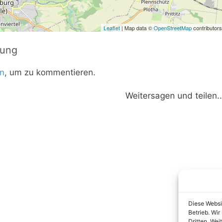
Leaflet
| Map data ©
OpenStreetMap
contributors
tung
n
, um zu kommentieren.
Weitersagen und teilen..
Diese Websi
Betrieb. Wi
Dritten. Wei