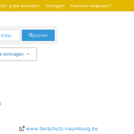
zer: gratis anmelden!
Einloggen
Passwort vergessen?
Suchen
s eintragen
s
www.tierschutz-naumburg.de