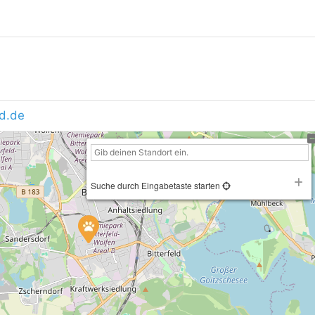
ld.de
Suche durch Eingabetaste starten