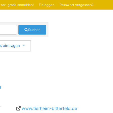
zer: gratis anmelden!
Einloggen
Passwort vergessen?
Suchen
s eintragen
s
www.tierheim-bitterfeld.de