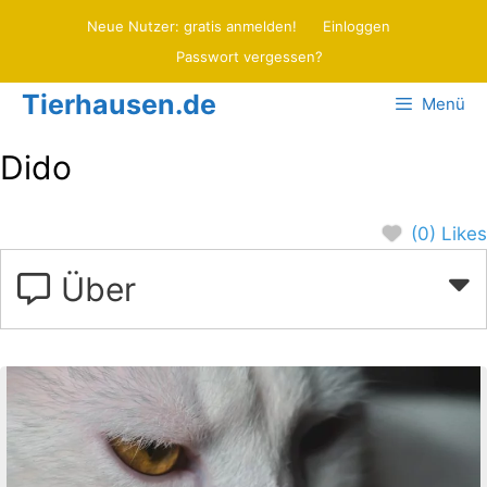
Zum
Neue Nutzer: gratis anmelden!
Einloggen
Inhalt
Passwort vergessen?
springen
Tierhausen.de
Menü
Dido
(0) Likes
Über