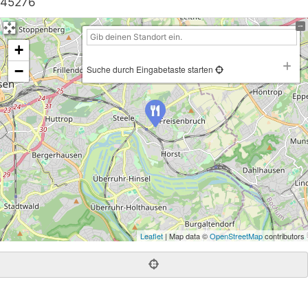
45276
+
−
Suche durch Eingabetaste starten
Leaflet
| Map data ©
OpenStreetMap
contributors