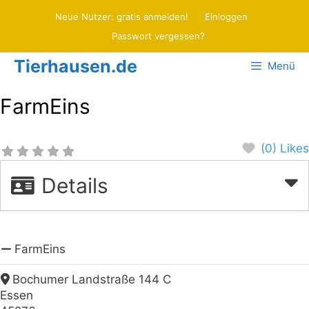
Zum
Neue Nutzer: gratis anmelden!
Einloggen
Inhalt
Passwort vergessen?
springen
Tierhausen.de
Menü
FarmEins
(0) Likes
Details
FarmEins
Bochumer Landstraße 144 C
Essen