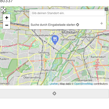
80337
+
−
Suche durch Eingabetaste starten
Leaflet
| Map data ©
OpenStreetMap
contributors