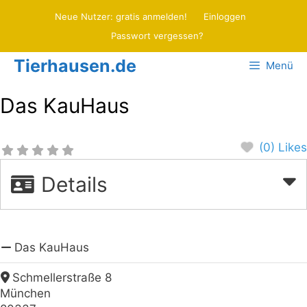
Zum
Neue Nutzer: gratis anmelden!
Einloggen
Inhalt
Passwort vergessen?
springen
Tierhausen.de
Menü
Das KauHaus
(0) Likes
Details
Das KauHaus
Schmellerstraße 8
München