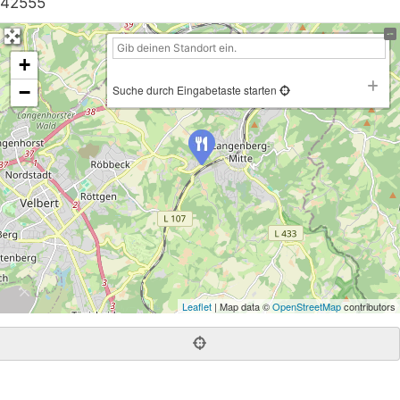
42555
+
−
Suche durch Eingabetaste starten
Leaflet
| Map data ©
OpenStreetMap
contributors