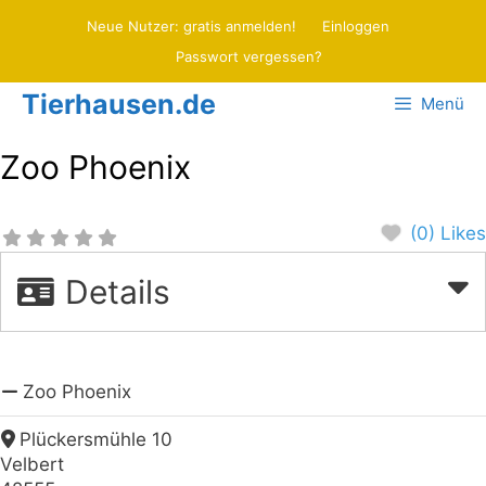
Zum
Neue Nutzer: gratis anmelden!
Einloggen
Inhalt
Passwort vergessen?
springen
Tierhausen.de
Menü
Zoo Phoenix
(0) Likes
Details
Zoo Phoenix
Plückersmühle 10
Velbert