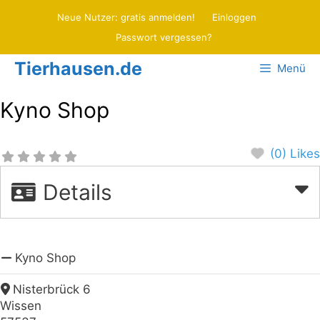
Zum
Neue Nutzer: gratis anmelden!
Einloggen
Inhalt
Passwort vergessen?
springen
Tierhausen.de
Menü
Kyno Shop
(0) Likes
Details
Kyno Shop
Nisterbrück 6
Wissen