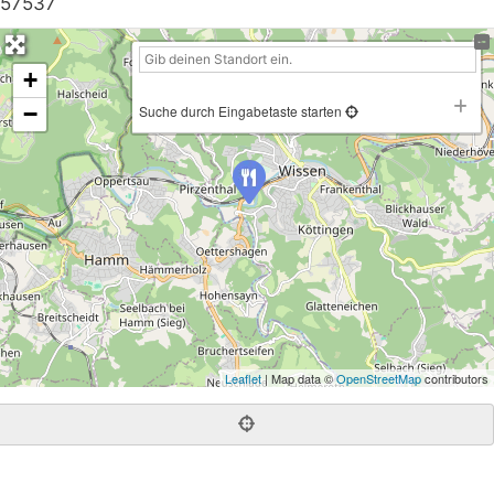
57537
+
−
Suche durch Eingabetaste starten
Leaflet
| Map data ©
OpenStreetMap
contributors