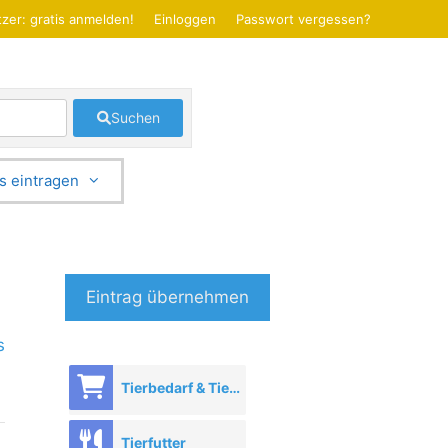
zer: gratis anmelden!
Einloggen
Passwort vergessen?
Suchen
s eintragen
Eintrag übernehmen
s
Tierbedarf & Tierhandel
Tierfutter