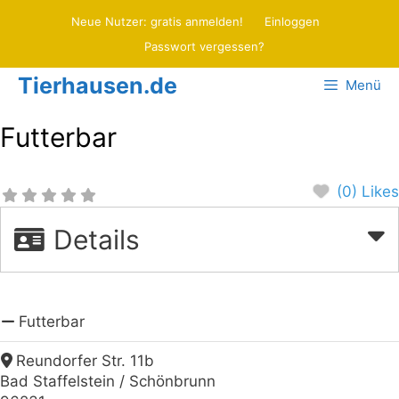
Zum
Neue Nutzer: gratis anmelden!
Einloggen
Inhalt
Passwort vergessen?
springen
Tierhausen.de
Menü
Futterbar
(0) Likes
Details
Futterbar
Reundorfer Str. 11b
Bad Staffelstein / Schönbrunn