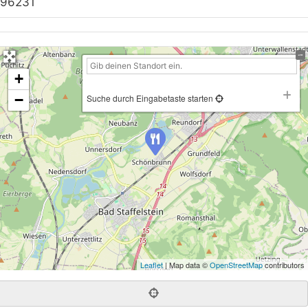
96231
+
−
Suche durch Eingabetaste starten
Leaflet
| Map data ©
OpenStreetMap
contributors