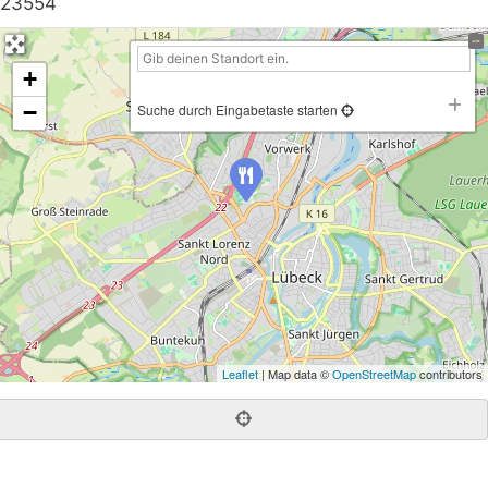
23554
+
−
Suche durch Eingabetaste starten
Leaflet
| Map data ©
OpenStreetMap
contributors