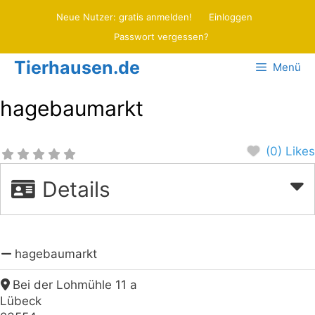
Zum
Neue Nutzer: gratis anmelden!
Einloggen
Inhalt
Passwort vergessen?
springen
Tierhausen.de
Menü
hagebaumarkt
(0) Likes
Details
hagebaumarkt
Bei der Lohmühle 11 a
Lübeck