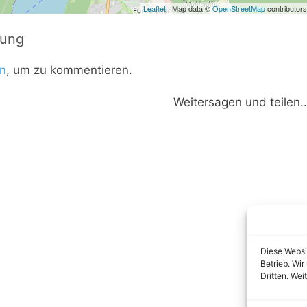
Leaflet
| Map data ©
OpenStreetMap
contributors
tung
n
, um zu kommentieren.
Weitersagen und teilen..
Diese Websi
Betrieb. Wi
Dritten. Wei