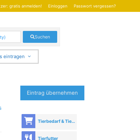
zer: gratis anmelden!
Einloggen
Passwort vergessen?
Suchen
s eintragen
Eintrag übernehmen
s
Tierbedarf & Tierhandel
Tierfutter