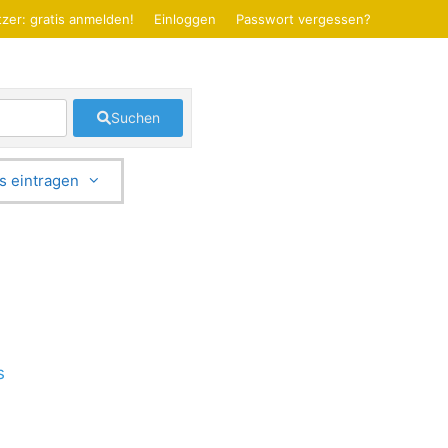
zer: gratis anmelden!
Einloggen
Passwort vergessen?
Suchen
s eintragen
s