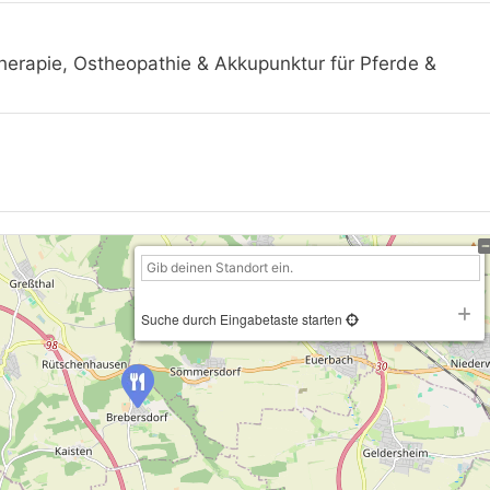
herapie, Ostheopathie & Akkupunktur für Pferde &
Suche durch Eingabetaste starten