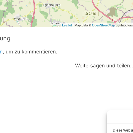
Leaflet
| Map data ©
OpenStreetMap
contributors
tung
n
, um zu kommentieren.
Weitersagen und teilen..
Diese Websi