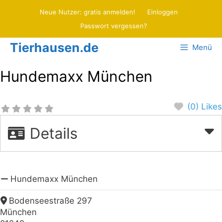
Zum
Neue Nutzer: gratis anmelden!
Einloggen
Inhalt
Passwort vergessen?
springen
Tierhausen.de
Menü
Hundemaxx München
(0) Likes
Details
Hundemaxx München
Bodenseestraße 297
München