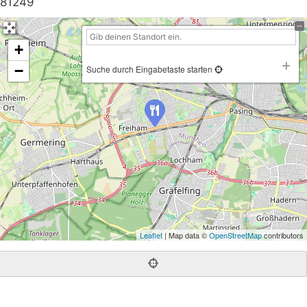
81249
+
−
Suche durch Eingabetaste starten
Leaflet
| Map data ©
OpenStreetMap
contributors