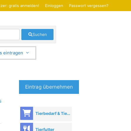
zer: gratis anmelden!
Einloggen
Passwort vergessen?
Suchen
s eintragen
Eintrag übernehmen
s
Tierbedarf & Tierhandel
Tierfutter