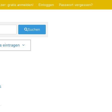
zer: gratis anmelden!
Einloggen
Passwort vergessen?
Suchen
s eintragen
s