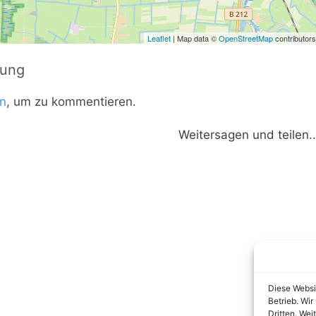
Leaflet
| Map data ©
OpenStreetMap
contributors
tung
n
, um zu kommentieren.
Weitersagen und teilen..
Diese Websi
Betrieb. Wi
Dritten. Wei