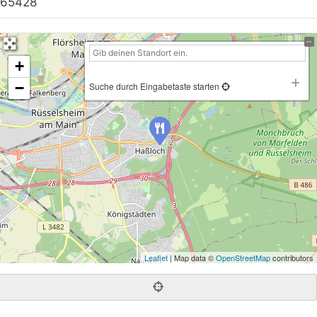
65428
+
−
Suche durch Eingabetaste starten
Leaflet
| Map data ©
OpenStreetMap
contributors