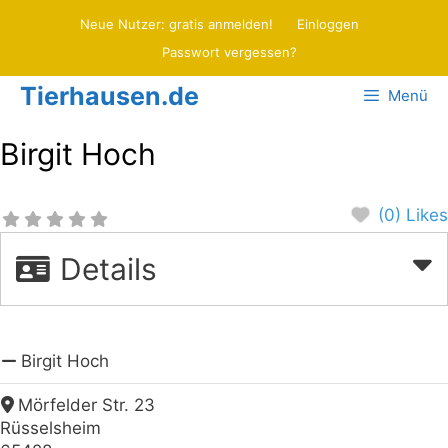
Zum
Neue Nutzer: gratis anmelden!
Einloggen
Inhalt
Passwort vergessen?
springen
Tierhausen.de
Menü
Birgit Hoch
(0) Likes
Details
Birgit Hoch
Mörfelder Str. 23
Rüsselsheim