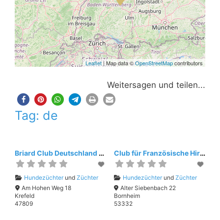
Leaflet
| Map data ©
OpenStreetMap
contributors
Weitersagen und teilen...
Tag: de
Briard Club Deutschland e.V.
Club für Französische Hirtenhunde e.V.
Hundezüchter
und
Züchter
Hundezüchter
und
Züchter
Am Hohen Weg 18
Alter Siebenbach 22
Krefeld
Bornheim
47809
53332