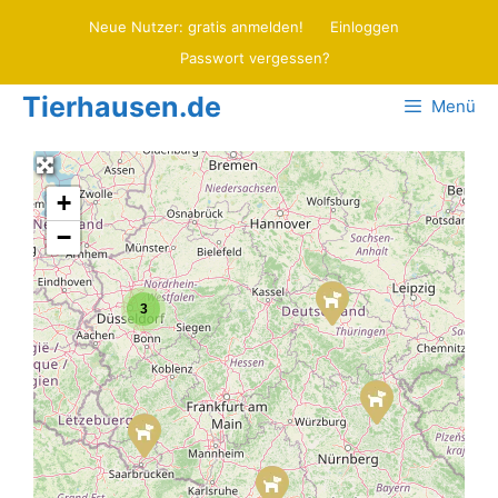
Zum
Neue Nutzer: gratis anmelden!
Einloggen
Inhalt
Passwort vergessen?
springen
Tierhausen.de
Menü
+
−
3