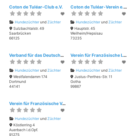
Coton de Tuléar-Club e.V.
Coton de Tuléar-Verein e.V.
Hundezüchter
und
Züchter
Hundezüchter
und
Züchter
Sulzbachtalstr. 49
Hauptstr. 45
Saarbrücken
Weilheim/Hepsisau
66125
73235
Verband für das Deutsche Hundewesen (VDH)
Verein für Französische Laufhunde e.V.
Hundezüchter
und
Züchter
Hundezüchter
und
Züchter
Westfalendamm 174
Justus-Perthes-Str. 11
Dortmund
Gotha
44141
99867
Verein für Französische Vorstehhunde e.V.
Hundezüchter
und
Züchter
Köstlerring 4
Auerbach i.d.Opf.
91275