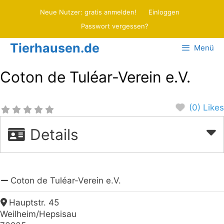
Zum
Neue Nutzer: gratis anmelden!
Einloggen
Inhalt
Passwort vergessen?
springen
Tierhausen.de
Menü
Coton de Tuléar-Verein e.V.
(0) Likes
Details
Coton de Tuléar-Verein e.V.
Hauptstr. 45
Weilheim/Hepsisau