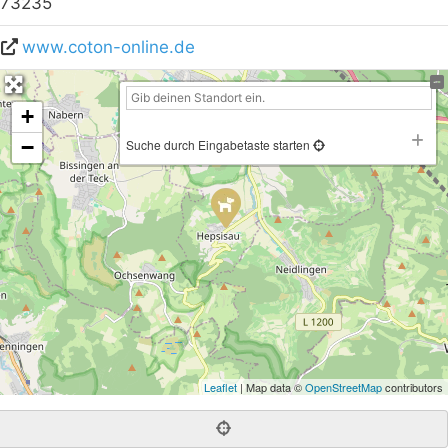
73235
www.coton-online.de
+
−
Suche durch Eingabetaste starten
Leaflet
| Map data ©
OpenStreetMap
contributors