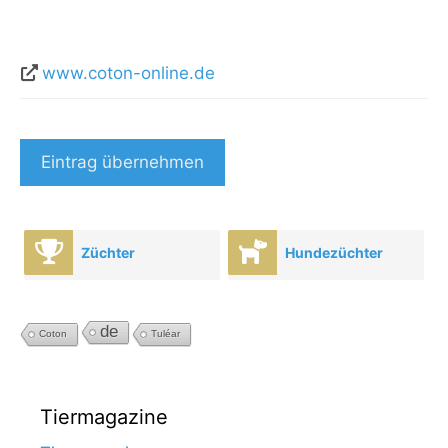
www.coton-online.de
Eintrag übernehmen
Züchter
Hundezüchter
de
Coton
Tuléar
Tiermagazine