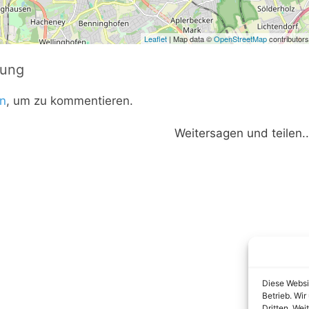
Leaflet
| Map data ©
OpenStreetMap
contributors
tung
n
, um zu kommentieren.
Weitersagen und teilen..
Diese Websi
Betrieb. Wi
Dritten. Wei