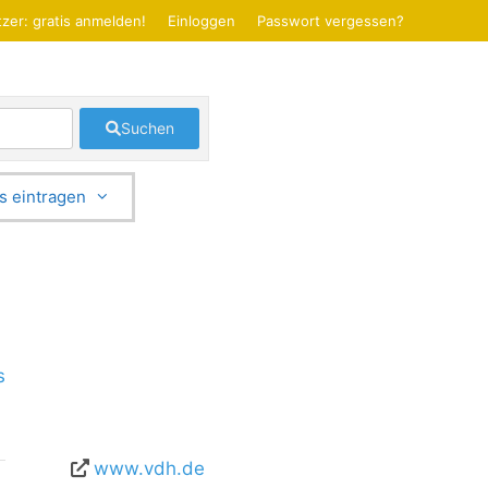
zer: gratis anmelden!
Einloggen
Passwort vergessen?
Suchen
s eintragen
s
www.vdh.de