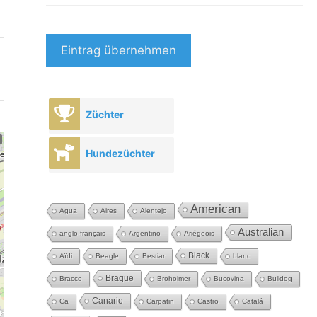
Eintrag übernehmen
Züchter
Hundezüchter
American
Agua
Aires
Alentejo
Australian
anglo-français
Argentino
Ariégeois
Black
Aïdi
Beagle
Bestiar
blanc
Braque
Bracco
Broholmer
Bucovina
Bulldog
Canario
Ca
Carpatin
Castro
Catalá