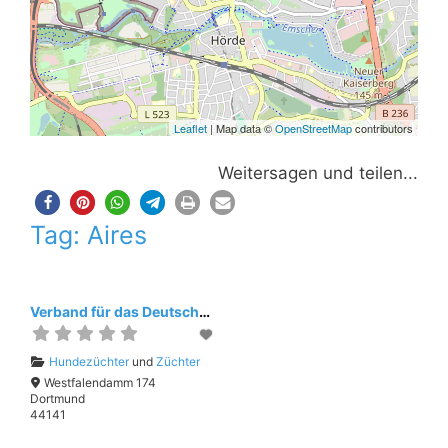
Leaflet
| Map data ©
OpenStreetMap
contributors
Weitersagen und teilen...
Tag: Aires
Verband für das Deutsche Hundewesen (VDH)
Hundezüchter
und
Züchter
Westfalendamm 174
Dortmund
44141