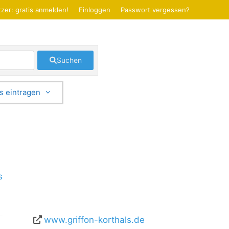
zer: gratis anmelden!
Einloggen
Passwort vergessen?
Suchen
s eintragen
s
www.griffon-korthals.de