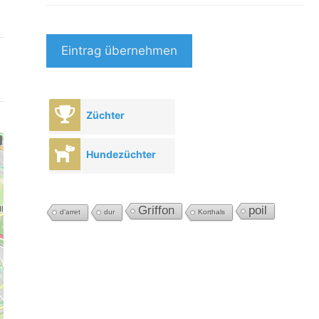
Eintrag übernehmen
Züchter
Hundezüchter
Griffon
poil
d'arret
dur
Korthals