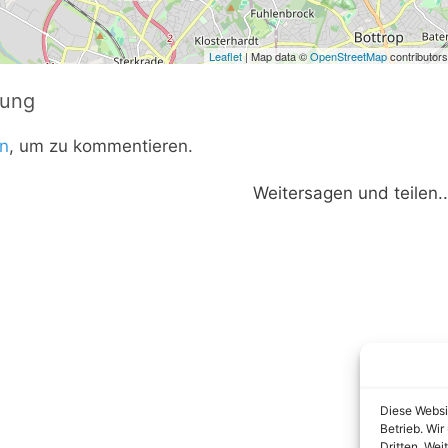
Leaflet
| Map data ©
OpenStreetMap
contributors
tung
n
, um zu kommentieren.
Weitersagen und teilen..
Diese Websi
Betrieb. Wi
Dritten. Wei