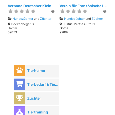
Verband Deutscher Kleinhundezüchter e.V.
Verein für Französische Laufhunde e.V.
Hundezüchter
und
Züchter
Hundezüchter
und
Züchter
Böckenhege 13
Justus-Perthes-Str. 11
Hamm
Gotha
59073
99867
Tierheime
Tierbedarf & Tierhandel
Züchter
Tiertraining