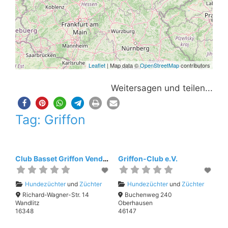
Leaflet
| Map data ©
OpenStreetMap
contributors
Weitersagen und teilen...
Tag: Griffon
Club Basset Griffon Vendéen e.V.
Griffon-Club e.V.
Hundezüchter
und
Züchter
Hundezüchter
und
Züchter
Richard-Wagner-Str. 14
Buchenweg 240
Wandlitz
Oberhausen
16348
46147