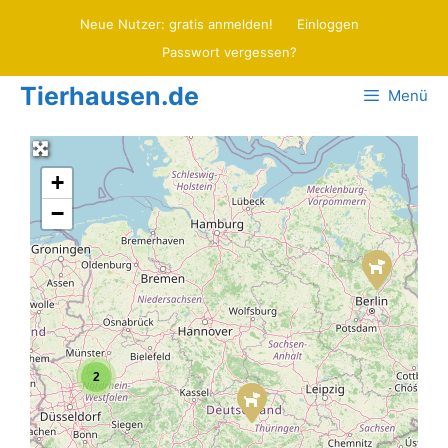
Zum
Neue Nutzer: gratis anmelden!
Einloggen
Inhalt
Passwort vergessen?
springen
Tierhausen.de
Menü
+
−
2