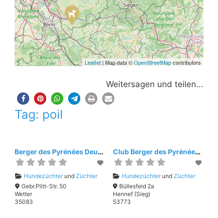
Leaflet
| Map data ©
OpenStreetMap
contributors
Weitersagen und teilen...
Tag: poil
Berger des Pyrénées Deutschland e.V.
Club Berger des Pyrénées 1983 e.V.
Hundezüchter
und
Züchter
Hundezüchter
und
Züchter
Gebr.Plitt-Str. 50
Büllesfeld 2a
Wetter
Hennef (Sieg)
35083
53773