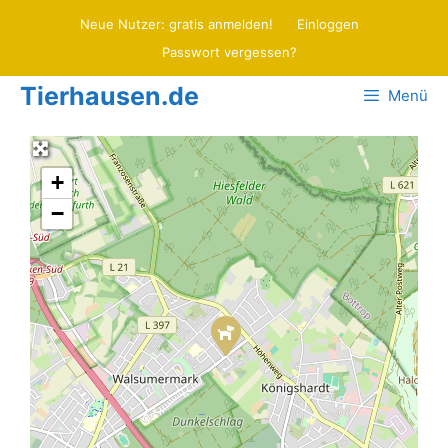
Zum
Neue Nutzer: gratis anmelden!
Einloggen
Inhalt
Passwort vergessen?
springen
Tierhausen.de
Menü
+
−